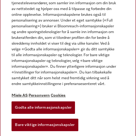
tjenesteleverandører, som samler inn informasjon om din bruk
av nettstedet og hjelper oss med å tilpasse og forbedre din
online opplevelse. Informasjonskapslene brukes også til
personalisering av annonser. Under et eget samtykke («Full
personalisering») bruker vi Bloomreach-informasjonskapsler
og andre sporingsteknologier for å samle inn informasjon om
Miele på Facebook
Miele på Youtube
Miele på Instagram
brukeratferden din, som vi tilordner profilen din for bedre å
skreddersy innholdet vi viser til deg via ulike kanaler. Ved å
velge «Godta alle informasjonskapsler» gir du ditt samtykke
til alle informasjonskapsler og teknologier. For bare viktige
informasjonskapsler og teknologier, velg «bare viktige
informasjonskapsler». Du finner ytterligere informasjon under
Miele AS
«Innstillinger for informasjonskapsler». Du kan tilbakekalle
samtykket ditt når som helst med fremtidig virkning ved å
Vilkår og betingelser
endre samtykkeinnstillingene i preferansesenteret vårt.
Personvern
Vilkår for bruk
Miele AS
Personvern
Cookies
Åpenhetsloven
Godta alle informasjonskapsler
Miele tilgjengelighetserklæring
Lov om digitale tjenester
Bare viktige informasjonskapsler
Innstillinger for informasjonskapsler