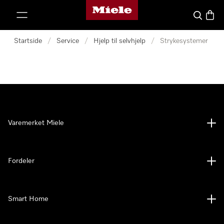
Mieles hjemmeside
 til innhold
Søk
Handl
Startside
/
Service
/
Hjelp til selvhjelp
/
Strykesystemer
Varemerket Miele
Fordeler
Smart Home