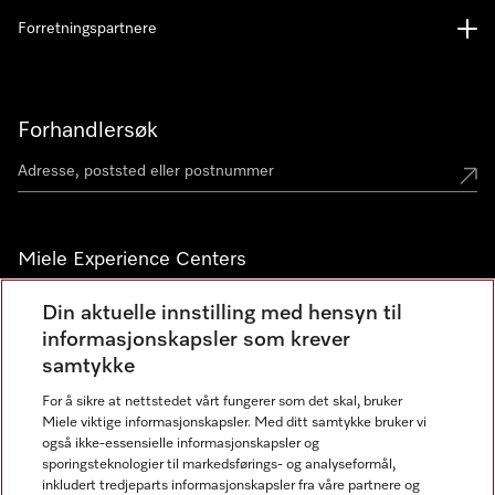
Forretningspartnere
Forhandlersøk
Miele Experience Centers
Miele Experience Center Nesbru
Din aktuelle innstilling med hensyn til
informasjonskapsler som krever
Miele Outlet Nesbru
samtykke
For å sikre at nettstedet vårt fungerer som det skal, bruker
Nyhetsbrev
Miele viktige informasjonskapsler. Med ditt samtykke bruker vi
også ikke-essensielle informasjonskapsler og
sporingsteknologier til markedsførings- og analyseformål,
inkludert tredjeparts informasjonskapsler fra våre partnere og