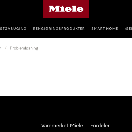
Mieles hjemmeside
STØVSUGING
RENGJØRINGSPRODUKTER
SMART HOME
SE
•
r
/
Problemløsning
Varemerket Miele
Fordeler