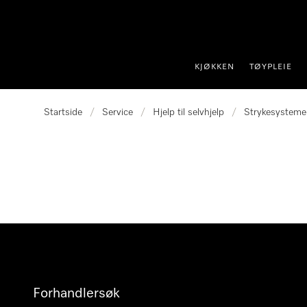
 til innhold
KJØKKEN
TØYPLEIE
Startside
/
Service
/
Hjelp til selvhjelp
/
Strykesysteme
Forhandlersøk