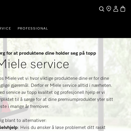
Min Konto
Handl
Søk
Finn en forhan
RVICE
PROFESSIONAL
rg for at produktene dine holder seg på topp
Miele service
s Miele vet vi hvor viktige produktene dine er for dine
glige gjøremål. Derfor er Miele service alltid i nærheten.
d service av topp kvalitet og profesjonell hjelp er vi
rpliktet til å sørge for at dine premiumprodukter yter sitt
ste i mange år fremover.
lg blant to alternativer:
Selvhjelp
: Hvis du ønsker å løse problemet ditt raskt