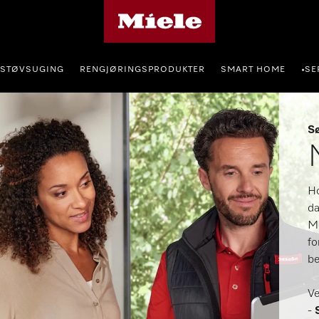
Mieles hjemmeside
STØVSUGING
RENGJØRINGSPRODUKTER
SMART HOME
SE
•
Sø
Ho
da
Me
fo
be
Ve
-