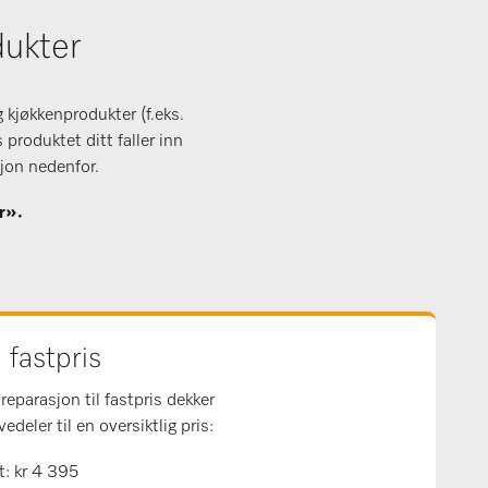
dukter
 kjøkkenprodukter (f.eks.
produktet ditt faller inn
sjon nedenfor.
er».
 fastpris
reparasjon til fastpris dekker
deler til en oversiktlig pris:
: kr 4 395