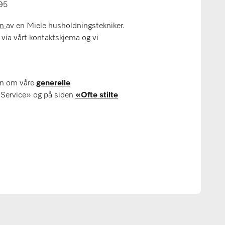
95
un
av en Miele husholdningstekniker.
 via vårt kontaktskjema og vi
on om våre
generelle
Service» og på siden
«Ofte stilte