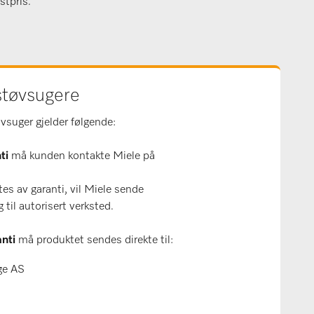
stpris.
støvsugere
vsuger gjelder følgende:
nti
må kunden kontakte Miele på
s av garanti, vil Miele sende
 til autorisert verksted.
nti
må produktet sendes direkte til:
ge AS