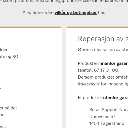
rksom på at små husholdningsprodukter
ikke
kan repareres til fa
*Du finner våre
vilkår og betingelser
her.
Reperasjon av 
lder
Ønskes reparasjon av stø
øte og 30
Produkter
innenfor gara
telefon: 67 17 31 00.
Dersom produktet omfatte
fraktetikett
for innsending
r
Er produkter
utenfor gara
er på det
Retail Support Nor
e».
Damveien 57
1454 Fagerstrand
via