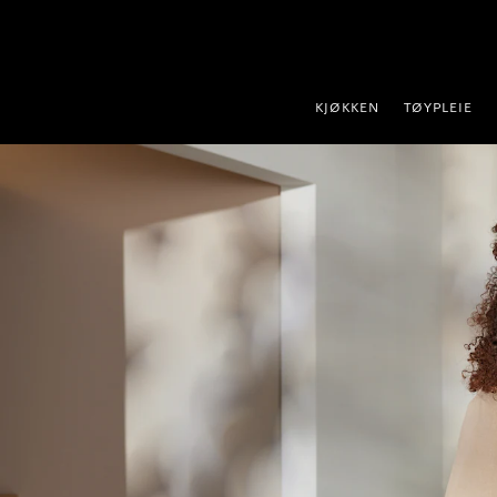
 til innhold
KJØKKEN
TØYPLEIE