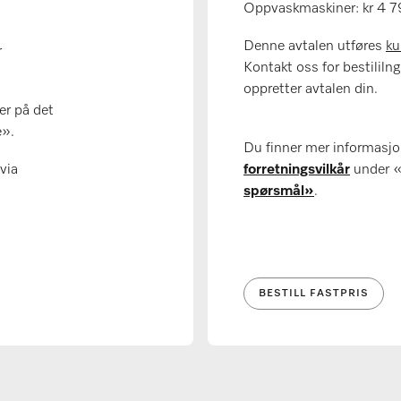
Oppvaskmaskiner: kr 4 7
Denne avtalen utføres
k
r
Kontakt oss for bestililng
oppretter avtalen din.
er på det
e».
Du finner mer informasj
via
forretningsvilkår
under «
spørsmål»
.
BESTILL FASTPRIS