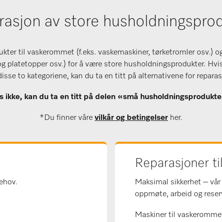
asjon av store husholdningspro
kter til vaskerommet (f.eks. vaskemaskiner, tørketromler osv.) og
og platetopper osv.) for å være store husholdningsprodukter. Hvis 
isse to kategoriene, kan du ta en titt på alternativene for repara
s ikke, kan du ta en titt på delen «små husholdningsprodukt
*Du finner våre
vilkår og betingelser
her.
Reparasjoner til
ehov.
Maksimal sikkerhet – vår 
oppmøte, arbeid og reserve
Maskiner til vaskerommet