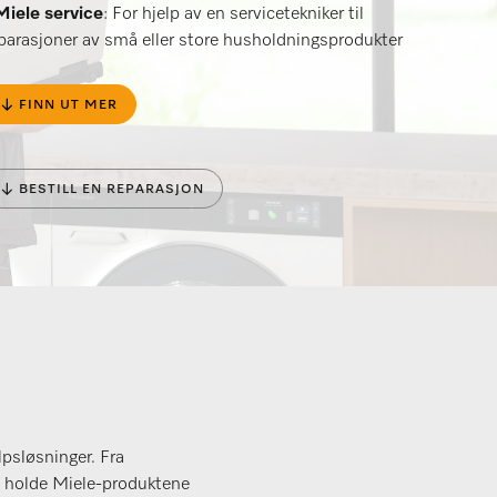
Miele service
: For hjelp av en servicetekniker til
parasjoner av små eller store husholdningsprodukter
↓ FINN UT MER
↓ BESTILL EN REPARASJON
psløsninger. Fra
r å holde Miele-produktene