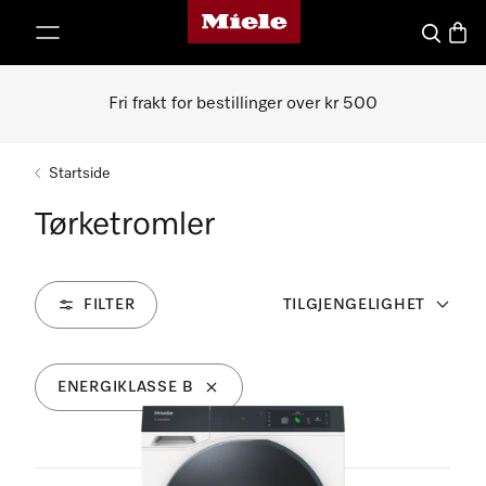
Mieles hjemmeside
 til innhold
Søk
Handl
Fri frakt for bestillinger over kr 500
Startside
Tørketromler
FILTER
TILGJENGELIGHET
ENERGIKLASSE B