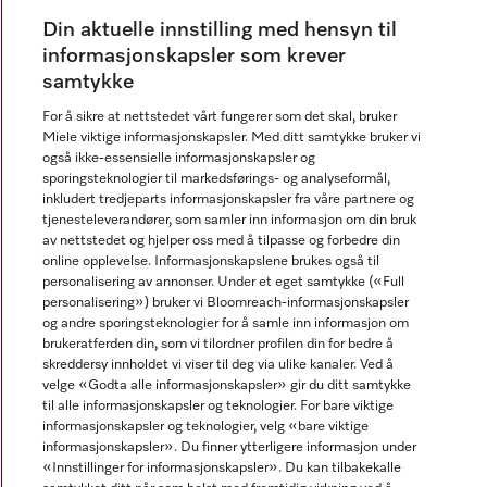
Miele Experience Center Nesbru
Din aktuelle innstilling med hensyn til
Miele Outlet Nesbru
informasjonskapsler som krever
samtykke
For å sikre at nettstedet vårt fungerer som det skal, bruker
Nyhetsbrev
Miele viktige informasjonskapsler. Med ditt samtykke bruker vi
også ikke-essensielle informasjonskapsler og
sporingsteknologier til markedsførings- og analyseformål,
inkludert tredjeparts informasjonskapsler fra våre partnere og
tjenesteleverandører, som samler inn informasjon om din bruk
av nettstedet og hjelper oss med å tilpasse og forbedre din
online opplevelse. Informasjonskapslene brukes også til
personalisering av annonser. Under et eget samtykke («Full
personalisering») bruker vi Bloomreach-informasjonskapsler
Miele på Facebook
Miele på Youtube
Miele på Instagram
og andre sporingsteknologier for å samle inn informasjon om
brukeratferden din, som vi tilordner profilen din for bedre å
skreddersy innholdet vi viser til deg via ulike kanaler. Ved å
velge «Godta alle informasjonskapsler» gir du ditt samtykke
til alle informasjonskapsler og teknologier. For bare viktige
informasjonskapsler og teknologier, velg «bare viktige
informasjonskapsler». Du finner ytterligere informasjon under
Miele AS
«Innstillinger for informasjonskapsler». Du kan tilbakekalle
Vilkår og betingelser