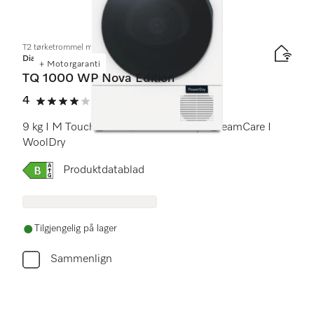
1
Produkter
T2 tørketrommel med varmepumpe
Diamond
+ Motorgaranti
TQ 1000 WP Nova Edition
4
(4 anmeldelser)
4 av 5
9 kg I M Touch Pro I QuickPowerDry I SteamCare I
WoolDry
Online Label Flag, Energietikett
Produktdatablad
Tilgjengelig på lager
Sammenlign