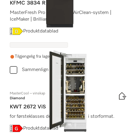
KFMC 3834 R
MasterFresh Pro | Kameraer | AirClean-system |
IceMaker | BrilliantLight Pro
Online Label Flag, Energietikett
Produktdatablad
Tilgjengelig fra lager i løpet av 1-2 uker
Sammenlign
MasterCool – vinskap
Diamond
KWT 2672 ViS
for førsteklasses design og teknologi i storformat.
Online Label Flag, Energietikett
Produktdatablad