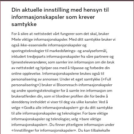
Miele Experience Center Nesbru
Din aktuelle innstilling med hensyn til
informasjonskapsler som krever
Miele Outlet Nesbru
samtykke
For å sikre at nettstedet vårt fungerer som det skal, bruker
Nyhetsbrev
Miele viktige informasjonskapsler. Med ditt samtykke bruker vi
også ikke-essensielle informasjonskapsler og
sporingsteknologier til markedsførings- og analyseformål,
inkludert tredjeparts informasjonskapsler fra våre partnere og
tjenesteleverandører, som samler inn informasjon om din bruk
av nettstedet og hjelper oss med å tilpasse og forbedre din
online opplevelse. Informasjonskapslene brukes også til
personalisering av annonser. Under et eget samtykke («Full
personalisering») bruker vi Bloomreach-informasjonskapsler
og andre sporingsteknologier for å samle inn informasjon om
Miele på Facebook
Miele på Youtube
Miele på Instagram
brukeratferden din, som vi tilordner profilen din for bedre å
skreddersy innholdet vi viser til deg via ulike kanaler. Ved å
velge «Godta alle informasjonskapsler» gir du ditt samtykke
til alle informasjonskapsler og teknologier. For bare viktige
informasjonskapsler og teknologier, velg «bare viktige
informasjonskapsler». Du finner ytterligere informasjon under
Miele AS
«Innstillinger for informasjonskapsler». Du kan tilbakekalle