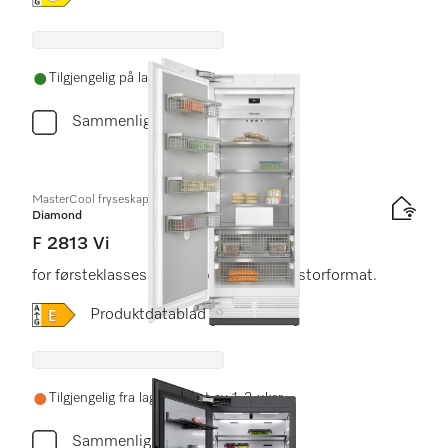
Tilgjengelig på lager
Sammenlign
MasterCool fryseskap
Diamond
F 2813 Vi
for førsteklasses design og teknologi i storformat.
Online Label Flag, Energietikett
Produktdatablad
Tilgjengelig fra lager i løpet av 1-2 uker
Sammenlign