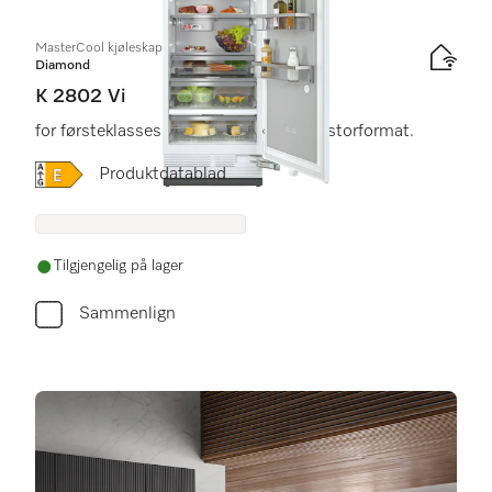
MasterCool kjøleskap
Diamond
K 2802 Vi
for førsteklasses design og teknologi i storformat.
Online Label Flag, Energietikett
Produktdatablad
Tilgjengelig på lager
Sammenlign