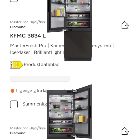
MasterCool-Kjøl/frys-kombinasjoner
Diamond
KFMC 3834 L
MasterFresh Pro | Kameraer | AirClean-system |
IceMaker | BrilliantLight Pro
Online Label Flag, Energietikett
Produktdatablad
Tilgjengelig fra lager i løpet av 1-2 uker
Sammenlign
MasterCool-Kjøl/frys-kombinasjoner
Diamond