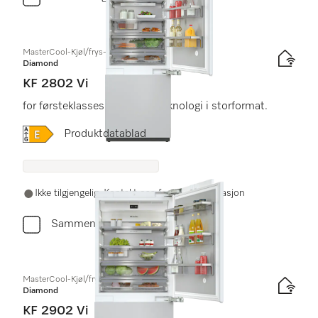
MasterCool-Kjøl/frys-kombinasjoner
Diamond
KF 2802 Vi
for førsteklasses design og teknologi i storformat.
Online Label Flag, Energietikett
Produktdatablad
Ikke tilgjengelig. Kontakt oss for mer informasjon
Sammenlign
MasterCool-Kjøl/frys-kombinasjoner
Diamond
KF 2902 Vi