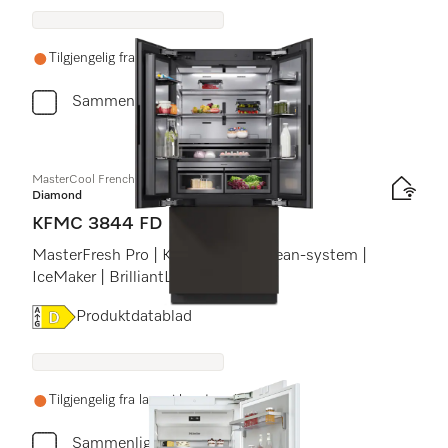
Tilgjengelig fra lager i løpet av 1-2 uker
Sammenlign
MasterCool FrenchDoor
Diamond
KFMC 3844 FD
MasterFresh Pro | Kameraer | AirClean-system |
IceMaker | BrilliantLight Pro
Online Label Flag, Energietikett
Produktdatablad
Tilgjengelig fra lager i løpet av 1-2 uker
Sammenlign