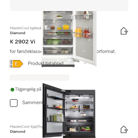
MasterCool kjøleskap
Diamond
K 2902 Vi
for førsteklasses design og teknologi i storformat.
Online Label Flag, Energietikett
Produktdatablad
Tilgjengelig på lager
Sammenlign
MasterCool-Kjøl/frys-kombinasjoner
Diamond