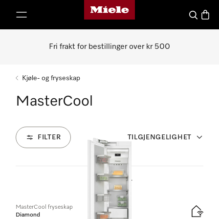
Mieles hjemmeside
 til innhold
Søk
Handl
Fri frakt for bestillinger over kr 500
Kjøle- og fryseskap
MasterCool
FILTER
TILGJENGELIGHET
12
Produkter
MasterCool fryseskap
Diamond