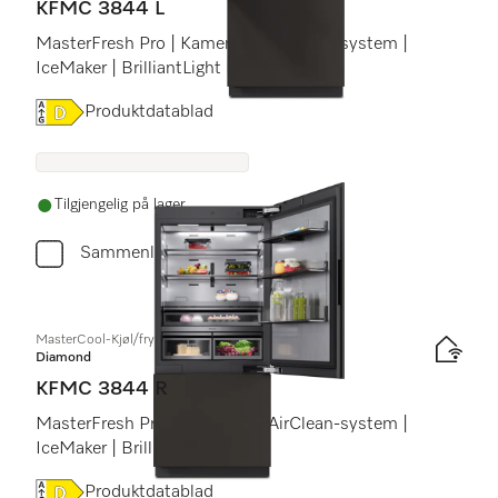
KFMC 3844 L
MasterFresh Pro | Kameraer | AirClean-system |
IceMaker | BrilliantLight Pro
Online Label Flag, Energietikett
Produktdatablad
Tilgjengelig på lager
Sammenlign
MasterCool-Kjøl/frys-kombinasjoner
Diamond
KFMC 3844 R
MasterFresh Pro | Kameraer | AirClean-system |
IceMaker | BrilliantLight Pro
Online Label Flag, Energietikett
Produktdatablad