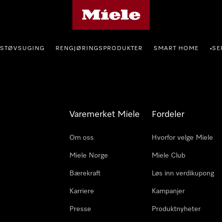
Mieles hjemmeside
STØVSUGING
RENGJØRINGSPRODUKTER
SMART HOME
SE
•
Varemerket Miele
Fordeler
Om oss
Hvorfor velge Miele
Miele Norge
Miele Club
Bærekraft
Løs inn verdikupong
Karriere
Kampanjer
Presse
Produktnyheter