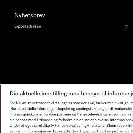
Nyhetsbrev
Din aktuelle innstilling med hensyn til informa
For å sikre at nettstedet vårt fungerer som det skal, bruker Miele viktige 
ikke-essensielle informasjonskapsler og sporingsteknologier til markedsfør
informasjonskapsler fra våre partnere og tjenesteleverandører, som samler
hjelper oss med å tilpasse og forbedre din online opplevelse. Informasjons
Under et eget samtykke («Full personalisering») bruker vi Bloomreach-inf
samle inn informasjon om brukeratferden din, som vi tilordner profilen din fo