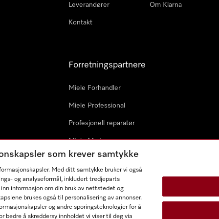
Leverandører
Om Klarna
Kontakt
Forretningspartnere
Miele Forhandler
Miele Professional
Profesjonell reparatør
Miele Marine
sjonskapsler som krever samtykke
Arkitekter & byggherrer
informasjonskapsler. Med ditt samtykke bruker vi også
ings- og analyseformål, inkludert tredjeparts
 inn informasjon om din bruk av nettstedet og
kapslene brukes også til personalisering av annonser.
ormasjonskapsler og andre sporingsteknologier for å
r bedre å skreddersy innholdet vi viser til deg via