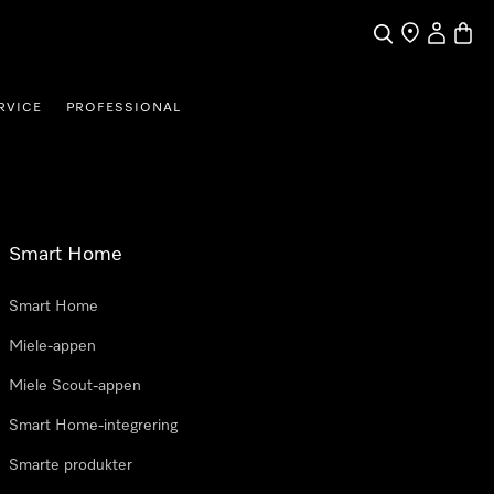
Søk
Finn en forha
Min Kont
Handl
RVICE
PROFESSIONAL
Smart Home
Smart Home
Miele-appen
Miele Scout-appen
Smart Home-integrering
Smarte produkter