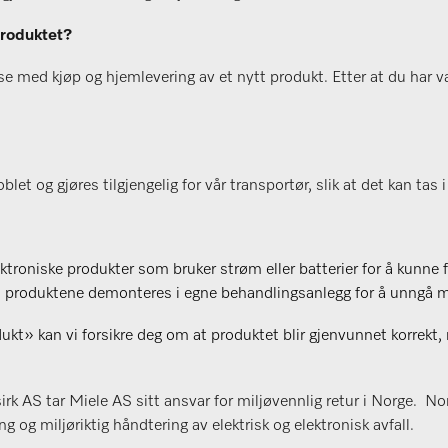
produktet?
se med kjøp og hjemlevering av et nytt produkt. Etter at du har va
t og gjøres tilgjengelig for vår transportør, slik at det kan tas i 
lektroniske produkter som bruker strøm eller batterier for å kunne 
kal produktene demonteres i egne behandlingsanlegg for å unngå mi
t» kan vi forsikre deg om at produktet blir gjenvunnet korrekt, m
 AS tar Miele AS sitt ansvar for miljøvennlig retur i Norge. Nor
g og miljøriktig håndtering av elektrisk og elektronisk avfall.