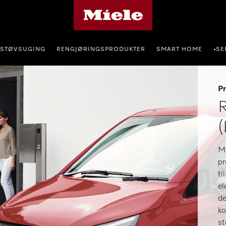
Mieles hjemmeside
STØVSUGING
RENGJØRINGSPRODUKTER
SMART HOME
SE
•
Pr
R
(
Mi
pr
ti
el
de
ko
st