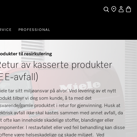
Min Konto
Handl
Søk
Finn en forhan
RVICE
PROFESSIONAL
odukter til resirkulering
etur av kasserte produkter
EE-avfall)
ele tar sitt miljøansvar på alvor. Ved levering av et nytt
odukt tilbyr vi deg som kunde, å ta med det
lsvarende/gamle produktet i retur for gjenvinning. Husk at
ektrisk avfall ikke skal kastes sammen med annet avfall, da
t ofte kan inneholde skadelige stoffer, blandinger eller
mponenter. I restavfallet eller ved feil behandling kan disse
offene være helseskadelige og skade miljøet. Ved