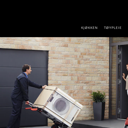
 til innhold
KJØKKEN
TØYPLEIE