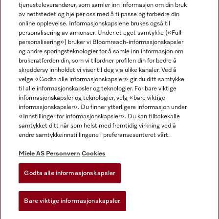
tjenesteleverandører, som samler inn informasjon om din bruk
av nettstedet og hjelper oss med å tilpasse og forbedre din
online opplevelse. Informasjonskapslene brukes også til
personalisering av annonser. Under et eget samtykke («Full
personalisering») bruker vi Bloomreach-informasjonskapsler
og andre sporingsteknologier for å samle inn informasjon om
Miele på Facebook
Miele på Youtube
Miele på Instagram
brukeratferden din, som vi tilordner profilen din for bedre å
skreddersy innholdet vi viser til deg via ulike kanaler. Ved å
velge «Godta alle informasjonskapsler» gir du ditt samtykke
til alle informasjonskapsler og teknologier. For bare viktige
informasjonskapsler og teknologier, velg «bare viktige
informasjonskapsler». Du finner ytterligere informasjon under
Miele AS
«Innstillinger for informasjonskapsler». Du kan tilbakekalle
samtykket ditt når som helst med fremtidig virkning ved å
Vilkår og betingelser
endre samtykkeinnstillingene i preferansesenteret vårt.
Personvern
Vilkår for bruk
Miele AS
Personvern
Cookies
Åpenhetsloven
Godta alle informasjonskapsler
Miele tilgjengelighetserklæring
Lov om digitale tjenester
Bare viktige informasjonskapsler
Innstillinger for informasjonskapsler