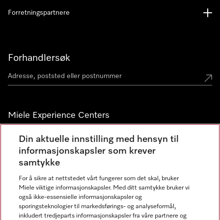
Forretningspartnere
Forhandlersøk
Miele Experience Centers
Miele Experience Center Nesbru
Din aktuelle innstilling med hensyn til
informasjonskapsler som krever
Miele Outlet Nesbru
samtykke
For å sikre at nettstedet vårt fungerer som det skal, bruker
Nyhetsbrev
Miele viktige informasjonskapsler. Med ditt samtykke bruker vi
også ikke-essensielle informasjonskapsler og
sporingsteknologier til markedsførings- og analyseformål,
inkludert tredjeparts informasjonskapsler fra våre partnere og