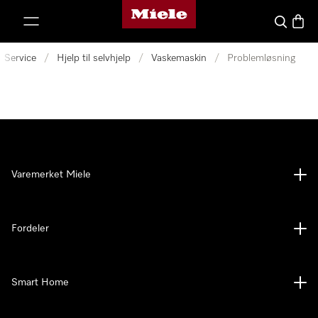
Mieles hjemmeside
 til innhold
Søk
Handl
Service
/
Hjelp til selvhjelp
/
Vaskemaskin
/
Problemløsning
Varemerket Miele
Fordeler
Smart Home