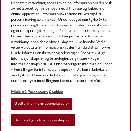
tjenesteleverandører, som samler inn informasjon om din bruk
av nettstedet og hjelper oss med å tilpasse og forbedre din
online opplevelse. Informasjonskapslene brukes også til
personalisering av annonser. Under et eget samtykke («Full
personalisering») bruker vi Bloomreach-informasjonskapsler
og andre sporingsteknologier for å samle inn informasjon om
Miele på Facebook
Miele på Youtube
Miele på Instagram
brukeratferden din, som vi tilordner profilen din for bedre å
skreddersy innholdet vi viser til deg via ulike kanaler. Ved å
velge «Godta alle informasjonskapsler» gir du ditt samtykke
til alle informasjonskapsler og teknologier. For bare viktige
informasjonskapsler og teknologier, velg «bare viktige
informasjonskapsler». Du finner ytterligere informasjon under
Miele AS
«Innstillinger for informasjonskapsler». Du kan tilbakekalle
samtykket ditt når som helst med fremtidig virkning ved å
Vilkår og betingelser
endre samtykkeinnstillingene i preferansesenteret vårt.
Personvern
Vilkår for bruk
Miele AS
Personvern
Cookies
Åpenhetsloven
Godta alle informasjonskapsler
Miele tilgjengelighetserklæring
Lov om digitale tjenester
Bare viktige informasjonskapsler
Innstillinger for informasjonskapsler