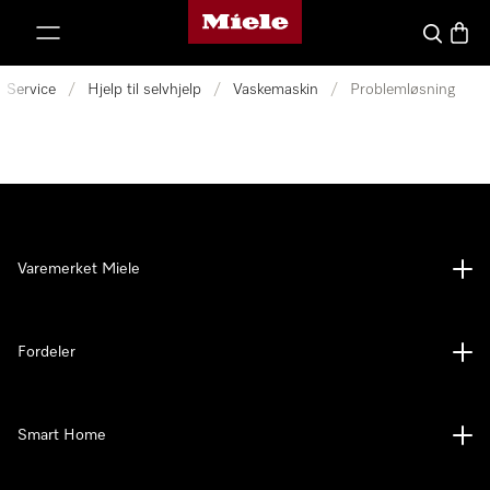
Mieles hjemmeside
 til innhold
Søk
Handl
Service
/
Hjelp til selvhjelp
/
Vaskemaskin
/
Problemløsning
Varemerket Miele
Fordeler
Smart Home