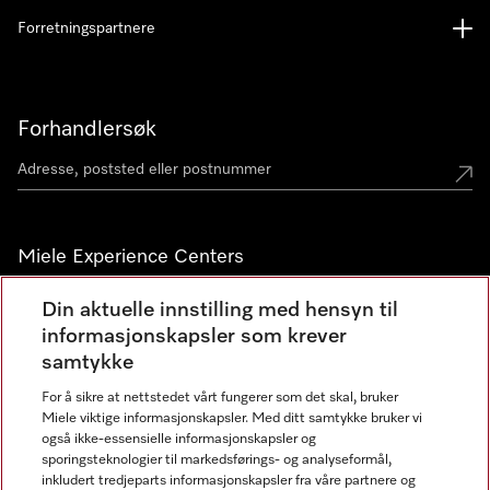
Forretningspartnere
Forhandlersøk
Miele Experience Centers
Miele Experience Center Nesbru
Din aktuelle innstilling med hensyn til
informasjonskapsler som krever
Miele Outlet Nesbru
samtykke
For å sikre at nettstedet vårt fungerer som det skal, bruker
Nyhetsbrev
Miele viktige informasjonskapsler. Med ditt samtykke bruker vi
også ikke-essensielle informasjonskapsler og
sporingsteknologier til markedsførings- og analyseformål,
inkludert tredjeparts informasjonskapsler fra våre partnere og