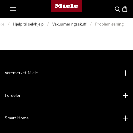
Mieles hjemmeside
 til innhold
Søk
Handl
ice
/
Hjelp til selvhjelp
/
Vakuumeringsskuff
/
Problemløsning
Varemerket Miele
Fordeler
Smart Home