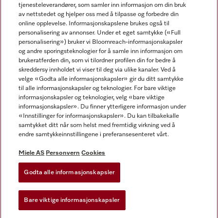
tjenesteleverandører, som samler inn informasjon om din bruk
av nettstedet og hjelper oss med å tilpasse og forbedre din
online opplevelse. Informasjonskapslene brukes også til
personalisering av annonser. Under et eget samtykke («Full
personalisering») bruker vi Bloomreach-informasjonskapsler
og andre sporingsteknologier for å samle inn informasjon om
Miele på Facebook
Miele på Youtube
Miele på Instagram
brukeratferden din, som vi tilordner profilen din for bedre å
skreddersy innholdet vi viser til deg via ulike kanaler. Ved å
velge «Godta alle informasjonskapsler» gir du ditt samtykke
til alle informasjonskapsler og teknologier. For bare viktige
informasjonskapsler og teknologier, velg «bare viktige
informasjonskapsler». Du finner ytterligere informasjon under
Miele AS
«Innstillinger for informasjonskapsler». Du kan tilbakekalle
samtykket ditt når som helst med fremtidig virkning ved å
Vilkår og betingelser
endre samtykkeinnstillingene i preferansesenteret vårt.
Personvern
Vilkår for bruk
Miele AS
Personvern
Cookies
Åpenhetsloven
Godta alle informasjonskapsler
Miele tilgjengelighetserklæring
Lov om digitale tjenester
Bare viktige informasjonskapsler
Innstillinger for informasjonskapsler