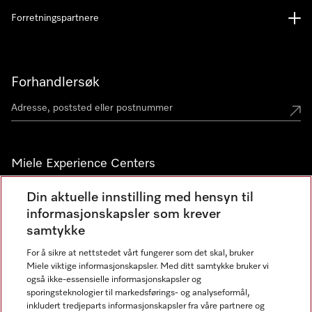
Forretningspartnere
Forhandlersøk
Miele Experience Centers
Miele Experience Center Nesbru
Din aktuelle innstilling med hensyn til
informasjonskapsler som krever
Miele Outlet Nesbru
samtykke
For å sikre at nettstedet vårt fungerer som det skal, bruker
Nyhetsbrev
Miele viktige informasjonskapsler. Med ditt samtykke bruker vi
også ikke-essensielle informasjonskapsler og
sporingsteknologier til markedsførings- og analyseformål,
inkludert tredjeparts informasjonskapsler fra våre partnere og