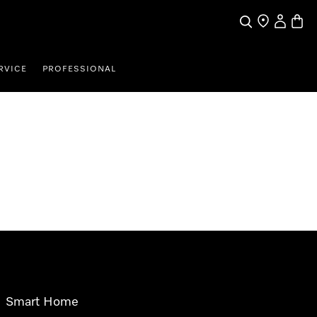
Søk
Finn en forha
Min Kont
Handl
RVICE
PROFESSIONAL
Smart Home