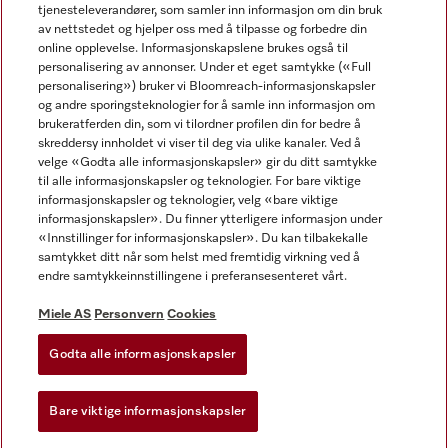
tjenesteleverandører, som samler inn informasjon om din bruk
av nettstedet og hjelper oss med å tilpasse og forbedre din
online opplevelse. Informasjonskapslene brukes også til
personalisering av annonser. Under et eget samtykke («Full
personalisering») bruker vi Bloomreach-informasjonskapsler
og andre sporingsteknologier for å samle inn informasjon om
Miele på Facebook
Miele på Youtube
Miele på Instagram
brukeratferden din, som vi tilordner profilen din for bedre å
skreddersy innholdet vi viser til deg via ulike kanaler. Ved å
velge «Godta alle informasjonskapsler» gir du ditt samtykke
til alle informasjonskapsler og teknologier. For bare viktige
informasjonskapsler og teknologier, velg «bare viktige
informasjonskapsler». Du finner ytterligere informasjon under
Miele AS
«Innstillinger for informasjonskapsler». Du kan tilbakekalle
samtykket ditt når som helst med fremtidig virkning ved å
Vilkår og betingelser
endre samtykkeinnstillingene i preferansesenteret vårt.
Personvern
Vilkår for bruk
Miele AS
Personvern
Cookies
Åpenhetsloven
Godta alle informasjonskapsler
Miele tilgjengelighetserklæring
Lov om digitale tjenester
Bare viktige informasjonskapsler
Innstillinger for informasjonskapsler