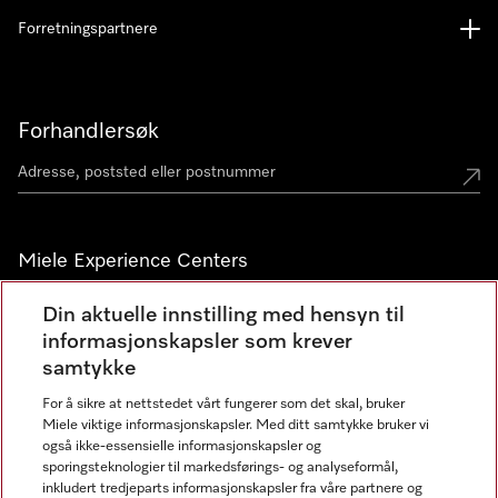
Forretningspartnere
Forhandlersøk
Miele Experience Centers
Miele Experience Center Nesbru
Din aktuelle innstilling med hensyn til
informasjonskapsler som krever
Miele Outlet Nesbru
samtykke
For å sikre at nettstedet vårt fungerer som det skal, bruker
Nyhetsbrev
Miele viktige informasjonskapsler. Med ditt samtykke bruker vi
også ikke-essensielle informasjonskapsler og
sporingsteknologier til markedsførings- og analyseformål,
inkludert tredjeparts informasjonskapsler fra våre partnere og