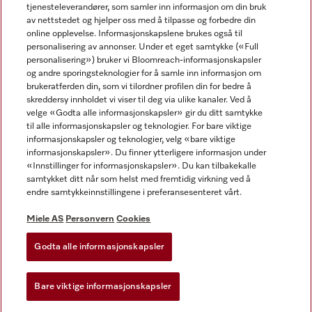
tjenesteleverandører, som samler inn informasjon om din bruk
av nettstedet og hjelper oss med å tilpasse og forbedre din
online opplevelse. Informasjonskapslene brukes også til
personalisering av annonser. Under et eget samtykke («Full
personalisering») bruker vi Bloomreach-informasjonskapsler
og andre sporingsteknologier for å samle inn informasjon om
Miele på Facebook
Miele på Youtube
Miele på Instagram
brukeratferden din, som vi tilordner profilen din for bedre å
skreddersy innholdet vi viser til deg via ulike kanaler. Ved å
velge «Godta alle informasjonskapsler» gir du ditt samtykke
til alle informasjonskapsler og teknologier. For bare viktige
informasjonskapsler og teknologier, velg «bare viktige
informasjonskapsler». Du finner ytterligere informasjon under
Miele AS
«Innstillinger for informasjonskapsler». Du kan tilbakekalle
samtykket ditt når som helst med fremtidig virkning ved å
Vilkår og betingelser
endre samtykkeinnstillingene i preferansesenteret vårt.
Personvern
Vilkår for bruk
Miele AS
Personvern
Cookies
Åpenhetsloven
Godta alle informasjonskapsler
Miele tilgjengelighetserklæring
Lov om digitale tjenester
Bare viktige informasjonskapsler
Innstillinger for informasjonskapsler