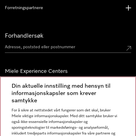
Forretningspartnere
Forhandlersøk
Miele Experience Centers
Miele Experience Center Nesbru
Din aktuelle innstilling med hensyn til
informasjonskapsler som krever
Miele Outlet Nesbru
samtykke
For å sikre at nettstedet vårt fungerer som det skal, bruker
Nyhetsbrev
Miele viktige informasjonskapsler. Med ditt samtykke bruker vi
også ikke-essensielle informasjonskapsler og
sporingsteknologier til markedsførings- og analyseformål,
inkludert tredjeparts informasjonskapsler fra våre partnere og