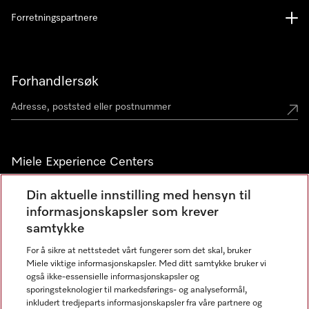
Forretningspartnere
Forhandlersøk
Miele Experience Centers
Miele Experience Center Nesbru
Din aktuelle innstilling med hensyn til
informasjonskapsler som krever
Miele Outlet Nesbru
samtykke
For å sikre at nettstedet vårt fungerer som det skal, bruker
Nyhetsbrev
Miele viktige informasjonskapsler. Med ditt samtykke bruker vi
også ikke-essensielle informasjonskapsler og
sporingsteknologier til markedsførings- og analyseformål,
inkludert tredjeparts informasjonskapsler fra våre partnere og