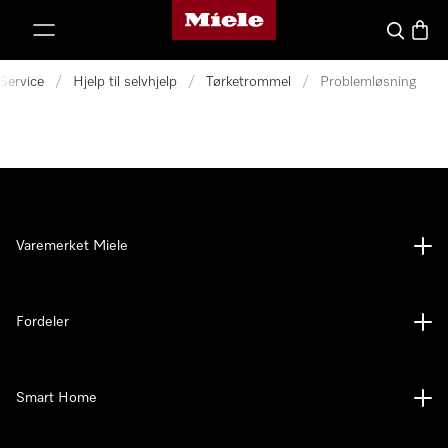
Mieles hjemmeside
 til innhold
Søk
Handl
Service
/
Hjelp til selvhjelp
/
Tørketrommel
/
Problemløsning
Varemerket Miele
Fordeler
Smart Home