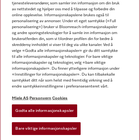
tjenesteleverandører, som samler inn informasjon om din bruk
av nettstedet og hjelper oss med å tilpasse og forbedre din
online opplevelse. Informasjonskapslene brukes også til
personalisering av annonser. Under et eget samtykke («Full
personalisering») bruker vi Bloomreach-informasjonskapsler
og andre sporingsteknologier for å samle inn informasjon om
Miele på Facebook
Miele på Youtube
Miele på Instagram
brukeratferden din, som vi tilordner profilen din for bedre å
skreddersy innholdet vi viser til deg via ulike kanaler. Ved å
velge «Godta alle informasjonskapsler» gir du ditt samtykke
til alle informasjonskapsler og teknologier. For bare viktige
informasjonskapsler og teknologier, velg «bare viktige
informasjonskapsler». Du finner ytterligere informasjon under
Miele AS
«Innstillinger for informasjonskapsler». Du kan tilbakekalle
samtykket ditt når som helst med fremtidig virkning ved å
Vilkår og betingelser
endre samtykkeinnstillingene i preferansesenteret vårt.
Personvern
Vilkår for bruk
Miele AS
Personvern
Cookies
Åpenhetsloven
Godta alle informasjonskapsler
Miele tilgjengelighetserklæring
Lov om digitale tjenester
Bare viktige informasjonskapsler
Innstillinger for informasjonskapsler