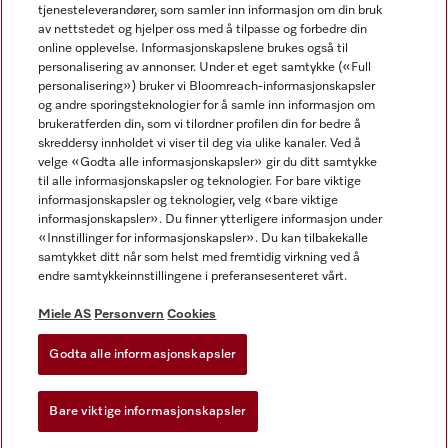
tjenesteleverandører, som samler inn informasjon om din bruk
av nettstedet og hjelper oss med å tilpasse og forbedre din
online opplevelse. Informasjonskapslene brukes også til
personalisering av annonser. Under et eget samtykke («Full
personalisering») bruker vi Bloomreach-informasjonskapsler
og andre sporingsteknologier for å samle inn informasjon om
Miele på Facebook
Miele på Youtube
Miele på Instagram
brukeratferden din, som vi tilordner profilen din for bedre å
skreddersy innholdet vi viser til deg via ulike kanaler. Ved å
velge «Godta alle informasjonskapsler» gir du ditt samtykke
til alle informasjonskapsler og teknologier. For bare viktige
informasjonskapsler og teknologier, velg «bare viktige
informasjonskapsler». Du finner ytterligere informasjon under
Miele AS
«Innstillinger for informasjonskapsler». Du kan tilbakekalle
samtykket ditt når som helst med fremtidig virkning ved å
Vilkår og betingelser
endre samtykkeinnstillingene i preferansesenteret vårt.
Personvern
Vilkår for bruk
Miele AS
Personvern
Cookies
Åpenhetsloven
Godta alle informasjonskapsler
Miele tilgjengelighetserklæring
Lov om digitale tjenester
Bare viktige informasjonskapsler
Innstillinger for informasjonskapsler