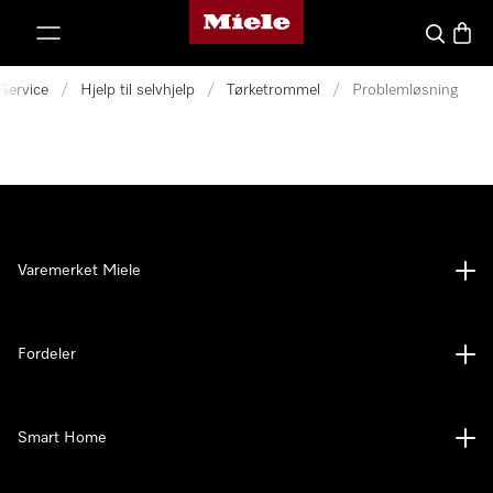
Mieles hjemmeside
 til innhold
Søk
Handl
Service
/
Hjelp til selvhjelp
/
Tørketrommel
/
Problemløsning
Varemerket Miele
Fordeler
Smart Home