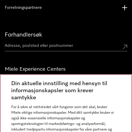
Forretningspartnere
Forhandlersøk
Miele Experience Centers
Miele Experience Center Nesbru
Din aktuelle innstilling med hensyn til
informasjonskapsler som krever
Miele Outlet Nesbru
samtykke
For å sikre at nettstedet vårt fungerer som det skal, bruker
Nyhetsbrev
Miele viktige informasjonskapsler. Med ditt samtykke bruker vi
også ikke-essensielle informasjonskapsler og
sporingsteknologier til markedsførings- og analyseformål,
inkludert tredjeparts informasjonskapsler fra våre partnere og