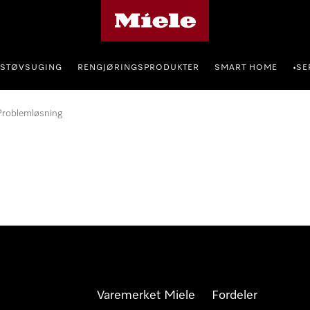
Mieles hjemmeside
STØVSUGING
RENGJØRINGSPRODUKTER
SMART HOME
SE
•
Problemløsning
Varemerket Miele
Fordeler