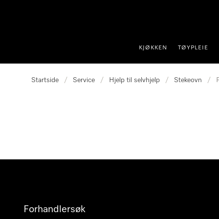
 til innhold
KJØKKEN
TØYPLEIE
Startside
/
Service
/
Hjelp til selvhjelp
/
Stekeovn
/
Forhandlersøk