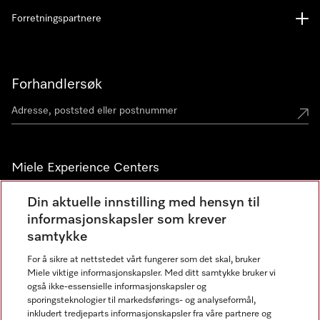
Forretningspartnere
Forhandlersøk
Miele Experience Centers
Miele Experience Center Nesbru
Din aktuelle innstilling med hensyn til
informasjonskapsler som krever
Miele Outlet Nesbru
samtykke
For å sikre at nettstedet vårt fungerer som det skal, bruker
Nyhetsbrev
Miele viktige informasjonskapsler. Med ditt samtykke bruker vi
også ikke-essensielle informasjonskapsler og
sporingsteknologier til markedsførings- og analyseformål,
inkludert tredjeparts informasjonskapsler fra våre partnere og