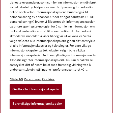
tjenesteleverandører, som samler inn informasjon om din bruk
av nettstedet og hjelper oss med å tilpasse og forbedre din
online opplevelse. Informasjonskapslene brukes også til
personalisering av annonser. Under et eget samtykke («Full
personalisering») bruker vi Bloomreach-informasjonskapsler
og andre sporingsteknologier for å samle inn informasjon om
Miele på Facebook
Miele på Youtube
Miele på Instagram
brukeratferden din, som vi tilordner profilen din for bedre å
skreddersy innholdet vi viser til deg via ulike kanaler. Ved å
velge «Godta alle informasjonskapsler» gir du ditt samtykke
til alle informasjonskapsler og teknologier. For bare viktige
informasjonskapsler og teknologier, velg «bare viktige
informasjonskapsler». Du finner ytterligere informasjon under
Miele AS
«Innstillinger for informasjonskapsler». Du kan tilbakekalle
samtykket ditt når som helst med fremtidig virkning ved å
Vilkår og betingelser
endre samtykkeinnstillingene i preferansesenteret vårt.
Personvern
Vilkår for bruk
Miele AS
Personvern
Cookies
Åpenhetsloven
Godta alle informasjonskapsler
Miele tilgjengelighetserklæring
Lov om digitale tjenester
Bare viktige informasjonskapsler
Innstillinger for informasjonskapsler