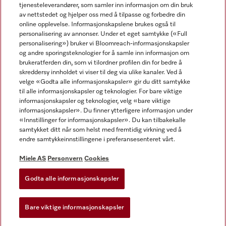
tjenesteleverandører, som samler inn informasjon om din bruk
av nettstedet og hjelper oss med å tilpasse og forbedre din
online opplevelse. Informasjonskapslene brukes også til
personalisering av annonser. Under et eget samtykke («Full
personalisering») bruker vi Bloomreach-informasjonskapsler
og andre sporingsteknologier for å samle inn informasjon om
Miele på Facebook
Miele på Youtube
Miele på Instagram
brukeratferden din, som vi tilordner profilen din for bedre å
skreddersy innholdet vi viser til deg via ulike kanaler. Ved å
velge «Godta alle informasjonskapsler» gir du ditt samtykke
til alle informasjonskapsler og teknologier. For bare viktige
informasjonskapsler og teknologier, velg «bare viktige
informasjonskapsler». Du finner ytterligere informasjon under
Miele AS
«Innstillinger for informasjonskapsler». Du kan tilbakekalle
samtykket ditt når som helst med fremtidig virkning ved å
Vilkår og betingelser
endre samtykkeinnstillingene i preferansesenteret vårt.
Personvern
Vilkår for bruk
Miele AS
Personvern
Cookies
Åpenhetsloven
Godta alle informasjonskapsler
Miele tilgjengelighetserklæring
Lov om digitale tjenester
Bare viktige informasjonskapsler
Innstillinger for informasjonskapsler