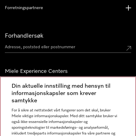
Forretningspartnere
Forhandlersøk
Miele Experience Centers
Miele Experience Center Nesbru
Din aktuelle innstilling med hensyn til
informasjonskapsler som krever
Miele Outlet Nesbru
samtykke
For å sikre at nettstedet vårt fungerer som det skal, bruker
Nyhetsbrev
Miele viktige informasjonskapsler. Med ditt samtykke bruker vi
også ikke-essensielle informasjonskapsler og
sporingsteknologier til markedsførings- og analyseformål,
inkludert tredjeparts informasjonskapsler fra våre partnere og