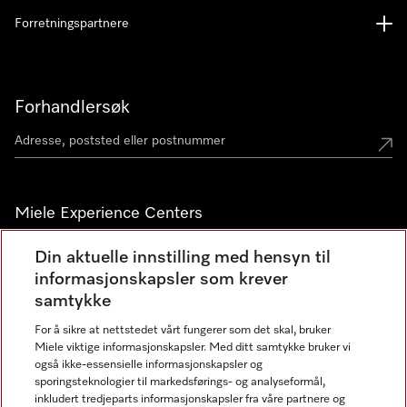
Forretningspartnere
Forhandlersøk
Miele Experience Centers
Miele Experience Center Nesbru
Din aktuelle innstilling med hensyn til
informasjonskapsler som krever
Miele Outlet Nesbru
samtykke
For å sikre at nettstedet vårt fungerer som det skal, bruker
Nyhetsbrev
Miele viktige informasjonskapsler. Med ditt samtykke bruker vi
også ikke-essensielle informasjonskapsler og
sporingsteknologier til markedsførings- og analyseformål,
inkludert tredjeparts informasjonskapsler fra våre partnere og