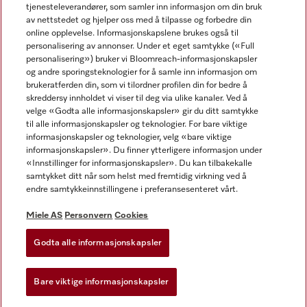
tjenesteleverandører, som samler inn informasjon om din bruk
av nettstedet og hjelper oss med å tilpasse og forbedre din
online opplevelse. Informasjonskapslene brukes også til
personalisering av annonser. Under et eget samtykke («Full
personalisering») bruker vi Bloomreach-informasjonskapsler
og andre sporingsteknologier for å samle inn informasjon om
Miele på Facebook
Miele på Youtube
Miele på Instagram
brukeratferden din, som vi tilordner profilen din for bedre å
skreddersy innholdet vi viser til deg via ulike kanaler. Ved å
velge «Godta alle informasjonskapsler» gir du ditt samtykke
til alle informasjonskapsler og teknologier. For bare viktige
informasjonskapsler og teknologier, velg «bare viktige
informasjonskapsler». Du finner ytterligere informasjon under
Miele AS
«Innstillinger for informasjonskapsler». Du kan tilbakekalle
samtykket ditt når som helst med fremtidig virkning ved å
Vilkår og betingelser
endre samtykkeinnstillingene i preferansesenteret vårt.
Personvern
Vilkår for bruk
Miele AS
Personvern
Cookies
Åpenhetsloven
Godta alle informasjonskapsler
Miele tilgjengelighetserklæring
Lov om digitale tjenester
Bare viktige informasjonskapsler
Innstillinger for informasjonskapsler