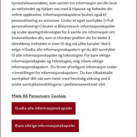
tjenesteleverandører, som samler inn informasjon om din bruk
av nettstedet og hjelper oss med å tilpasse og forbedre din
online opplevelse. Informasjonskapslene brukes også til
personalisering av annonser. Under et eget samtykke («Full
personalisering») bruker vi Bloomreach-informasjonskapsler
og andre sporingsteknologier for å samle inn informasjon om
Miele på Facebook
Miele på Youtube
Miele på Instagram
brukeratferden din, som vi tilordner profilen din for bedre å
skreddersy innholdet vi viser til deg via ulike kanaler. Ved å
velge «Godta alle informasjonskapsler» gir du ditt samtykke
til alle informasjonskapsler og teknologier. For bare viktige
informasjonskapsler og teknologier, velg «bare viktige
informasjonskapsler». Du finner ytterligere informasjon under
Miele AS
«Innstillinger for informasjonskapsler». Du kan tilbakekalle
samtykket ditt når som helst med fremtidig virkning ved å
Vilkår og betingelser
endre samtykkeinnstillingene i preferansesenteret vårt.
Personvern
Vilkår for bruk
Miele AS
Personvern
Cookies
Åpenhetsloven
Godta alle informasjonskapsler
Miele tilgjengelighetserklæring
Lov om digitale tjenester
Bare viktige informasjonskapsler
Innstillinger for informasjonskapsler