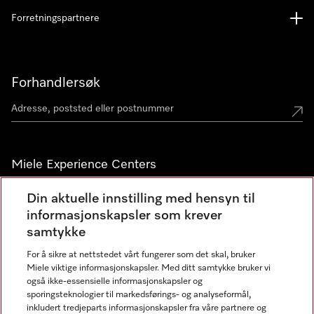
Forretningspartnere
Forhandlersøk
Miele Experience Centers
Miele Experience Center Nesbru
Din aktuelle innstilling med hensyn til
informasjonskapsler som krever
Miele Outlet Nesbru
samtykke
For å sikre at nettstedet vårt fungerer som det skal, bruker
Nyhetsbrev
Miele viktige informasjonskapsler. Med ditt samtykke bruker vi
også ikke-essensielle informasjonskapsler og
sporingsteknologier til markedsførings- og analyseformål,
inkludert tredjeparts informasjonskapsler fra våre partnere og