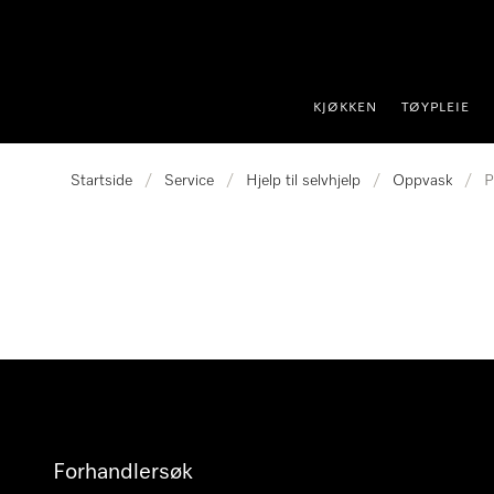
 til innhold
KJØKKEN
TØYPLEIE
Startside
/
Service
/
Hjelp til selvhjelp
/
Oppvask
/
P
Forhandlersøk