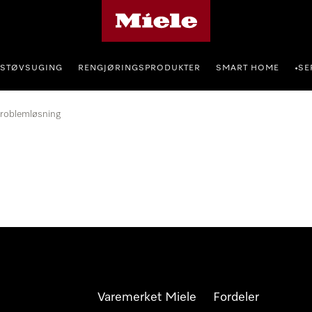
Mieles hjemmeside
STØVSUGING
RENGJØRINGSPRODUKTER
SMART HOME
SE
•
roblemløsning
Varemerket Miele
Fordeler