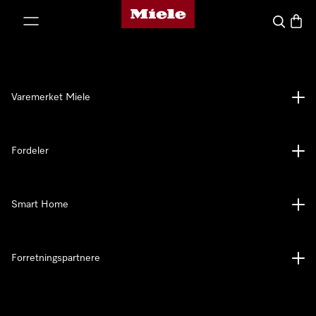
Mieles hjemmeside
 til innhold
Søk
Handl
Varemerket Miele
Fordeler
Smart Home
Forretningspartnere