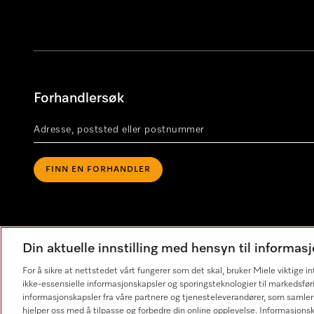
Forhandlersøk
FINN EN FORHANDLER
Din aktuelle innstilling med hensyn til informa
For å sikre at nettstedet vårt fungerer som det skal, bruker Miele viktige 
ikke-essensielle informasjonskapsler og sporingsteknologier til markedsfør
informasjonskapsler fra våre partnere og tjenesteleverandører, som samler
hjelper oss med å tilpasse og forbedre din online opplevelse. Informasjons