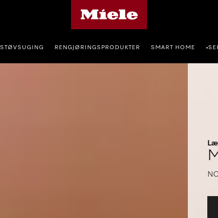
Mieles hjemmeside
STØVSUGING
RENGJØRINGSPRODUKTER
SMART HOME
SE
•
Læ
M
NO