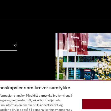
sjonskapsler som krever samtykke
informasjonskapsler. Med ditt samtykke bruker vi også
ings- og analyseformål, inkludert tredjeparts
 inn informasjon om din bruk av nettstedet og
kapslene brukes også til personalisering av annonser.