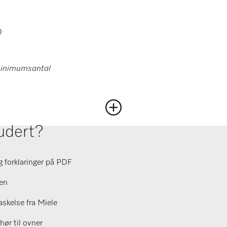
0
minimumsantal
ludert?
g forklaringer på PDF
ten
askelse fra Miele
hør til ovner