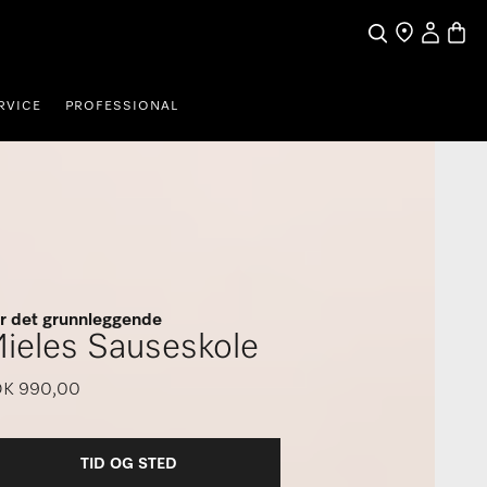
Min Konto
Handl
Søk
Finn en forhan
RVICE
PROFESSIONAL
r det grunnleggende
ieles Sauseskole
K 990,00
TID OG STED