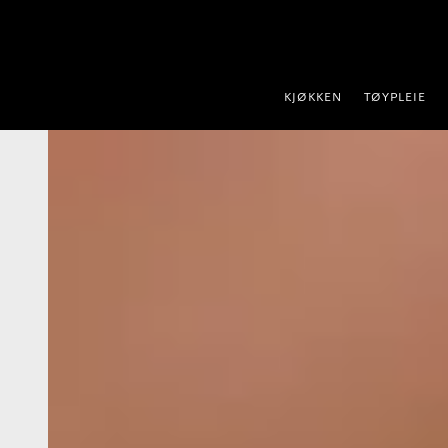
 til innhold
KJØKKEN
TØYPLEIE