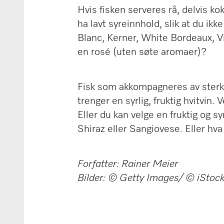
Hvis fisken serveres rå, delvis ko
ha lavt syreinnhold, slik at du ik
Blanc, Kerner, White Bordeaux, Vi
en rosé (uten søte aromaer)?
Fisk som akkompagneres av sterke s
trenger en syrlig, fruktig hvitvin.
Eller du kan velge en fruktig og s
Shiraz eller Sangiovese. Eller hv
Forfatter: Rainer Meier
Bilder: © Getty Images/ © iStoc