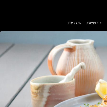
 til innhold
KJØKKEN
TØYPLEIE