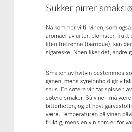
Sukker pirrer smaksl
Nå kommer vi til vinen, som også fi
aromaer av urter, blomster, frukt e
liten tretrønne (barrique), kan de
sigareske. Noen liker det, andre gj
Smaken av hvitvin bestemmes som 
ganen, mens syreinnhold gir vitali
saus. En søtere vin tar spissen a
søtere smaker. Så vinen må være m
bitterheten, og et høyt garvestof
være. Temperaturen på vinen påvir
fruktig, mens en vin som er for va