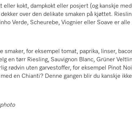
kt eller kokt, dampkokt eller posjert (og kanskje med
ke dekker over den delikate smaken på kjøttet. Riesli
nho Verde, Scheurebe, Viognier eller Soave er alle 
maker, for eksempel tomat, paprika, linser, bacon, c
 Velg en tørr Riesling, Sauvignon Blanc, Grüner Veltli
yrlig rødvin uten garvestoffer, for eksempel Pinot N
a med en Chianti? Denne gangen blir du kanskje ikke 
kphoto