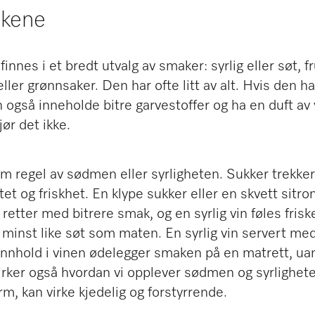
økene
nnes i et bredt utvalg av smaker: syrlig eller søt, fr
ller grønnsaker. Den har ofte litt av alt. Hvis den ha
n også inneholde bitre garvestoffer og ha en duft av 
ør det ikke.
regel av sødmen eller syrligheten. Sukker trekker
tet og friskhet. En klype sukker eller en skvett sit
v retter med bitrere smak, og en syrlig vin føles fr
inst like søt som maten. En syrlig vin servert med 
finnhold i vinen ødelegger smaken på en matrett, ua
ker også hvordan vi opplever sødmen og syrligheten.
rm, kan virke kjedelig og forstyrrende.