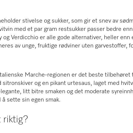
neholder stivelse og sukker, som gir et snev av sødme
t hvitvin med et par gram restsukker passer bedre enn
og Verdicchio er alle gode alternativer, heller enn 
eres av unge, fruktige rødviner uten garvestoffer, f
italienske Marche-regionen er det beste tilbehøret 
sitronskiver og en pikant urtesaus, laget med hvitvi
egante, litt bitre smaken og det moderate syreinnho
il å sette sin egen smak.
 riktig?