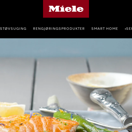
Mieles hjemmeside
STØVSUGING
RENGJØRINGSPRODUKTER
SMART HOME
SE
•