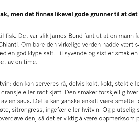
k, men det finnes likevel gode grunner til at det er
til fisk. Det var slik James Bond fant ut at en mann 
 Chianti. Om bare den virkelige verden hadde vært s
ed en god klype salt. Til syvende og sist er smak en
pet av en time.
itvin: den kan serveres rå, delvis kokt, kokt, stekt elle
, oransje eller rødt kjøtt. Den smaker forskjellig hv
av en saus. Dette kan ganske enkelt være smeltet sm
fløte, sitrongress, ingefær eller hvitvin. Og plutsel
overdøve den, så det er viktig å være oppmerksom på