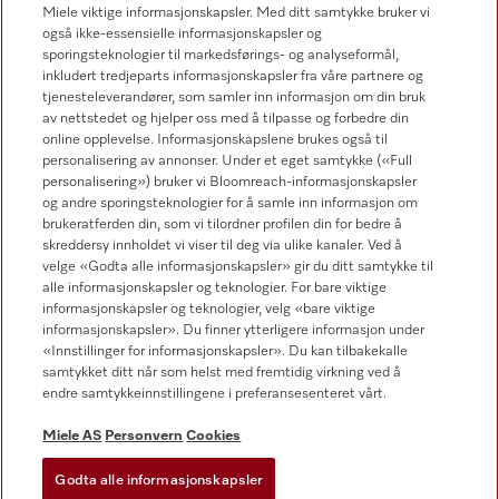
Nyhetsbrev
Miele viktige informasjonskapsler. Med ditt samtykke bruker vi
også ikke-essensielle informasjonskapsler og
sporingsteknologier til markedsførings- og analyseformål,
inkludert tredjeparts informasjonskapsler fra våre partnere og
tjenesteleverandører, som samler inn informasjon om din bruk
av nettstedet og hjelper oss med å tilpasse og forbedre din
online opplevelse. Informasjonskapslene brukes også til
personalisering av annonser. Under et eget samtykke («Full
Miele på Facebook
Miele på Youtube
Miele på Instagram
personalisering») bruker vi Bloomreach-informasjonskapsler
og andre sporingsteknologier for å samle inn informasjon om
brukeratferden din, som vi tilordner profilen din for bedre å
skreddersy innholdet vi viser til deg via ulike kanaler. Ved å
velge «Godta alle informasjonskapsler» gir du ditt samtykke til
alle informasjonskapsler og teknologier. For bare viktige
informasjonskapsler og teknologier, velg «bare viktige
informasjonskapsler». Du finner ytterligere informasjon under
Miele AS
«Innstillinger for informasjonskapsler». Du kan tilbakekalle
samtykket ditt når som helst med fremtidig virkning ved å
Vilkår og betingelser
endre samtykkeinnstillingene i preferansesenteret vårt.
Personvern
Miele AS
Personvern
Cookies
Vilkår for bruk
Åpenhetsloven
Godta alle informasjonskapsler