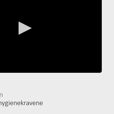
em
 hygienekravene