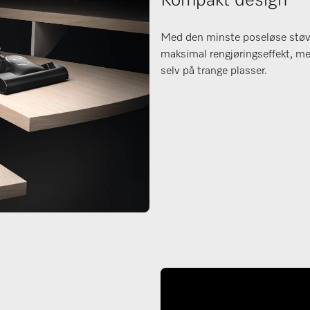
Kompakt design
Med den minste poseløse støvs
maksimal rengjøringseffekt, m
selv på trange plasser.