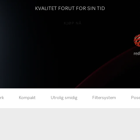
KVALITET FORUT FOR SIN TID
KJØP NÅ
rk
Kompakt
Utrolig smidig
Filtersystem
Pose