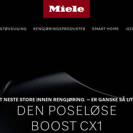
Mieles hjemmeside
STØVSUGING
RENGJØRINGSPRODUKTER
SMART HOME
SE
•
T NESTE STORE INNEN RENGJØRING – ER GANSKE SÅ LI
DEN POSELØSE
BOOST CX1