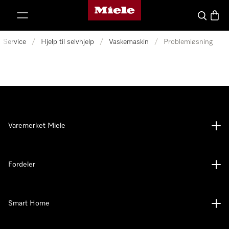
Mieles hjemmeside
 til innhold
Søk
Handl
Service
/
Hjelp til selvhjelp
/
Vaskemaskin
/
Problemløsning
Varemerket Miele
Fordeler
Smart Home