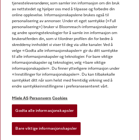
tjenesteleverandører, som samler inn informasjon om din bruk
av nettstedet og hjelper oss med å tilpasse og forbedre din
online opplevelse. Informasjonskapslene brukes også til
personalisering av annonser. Under et eget samtykke («Full
personalisering») bruker vi Bloomreach-informasjonskapsler
og andre sporingsteknologier for å samle inn informasjon om
Miele på Facebook
Miele på Youtube
Miele på Instagram
brukeratferden din, som vi tilordner profilen din for bedre å
skreddersy innholdet vi viser til deg via ulike kanaler. Ved å
velge «Godta alle informasjonskapsler» gir du ditt samtykke
til alle informasjonskapsler og teknologier. For bare viktige
informasjonskapsler og teknologier, velg «bare viktige
informasjonskapsler». Du finner ytterligere informasjon under
Miele AS
«Innstillinger for informasjonskapsler». Du kan tilbakekalle
samtykket ditt når som helst med fremtidig virkning ved å
Vilkår og betingelser
endre samtykkeinnstillingene i preferansesenteret vårt.
Personvern
Vilkår for bruk
Miele AS
Personvern
Cookies
Åpenhetsloven
Godta alle informasjonskapsler
Miele tilgjengelighetserklæring
Lov om digitale tjenester
Bare viktige informasjonskapsler
Innstillinger for informasjonskapsler