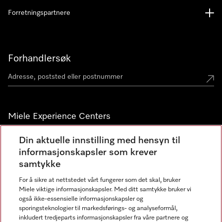
Forretningspartnere
Forhandlersøk
Miele Experience Centers
Miele Experience Center Nesbru
Din aktuelle innstilling med hensyn til
informasjonskapsler som krever
Miele Outlet Nesbru
samtykke
For å sikre at nettstedet vårt fungerer som det skal, bruker
Nyhetsbrev
Miele viktige informasjonskapsler. Med ditt samtykke bruker vi
også ikke-essensielle informasjonskapsler og
sporingsteknologier til markedsførings- og analyseformål,
inkludert tredjeparts informasjonskapsler fra våre partnere og