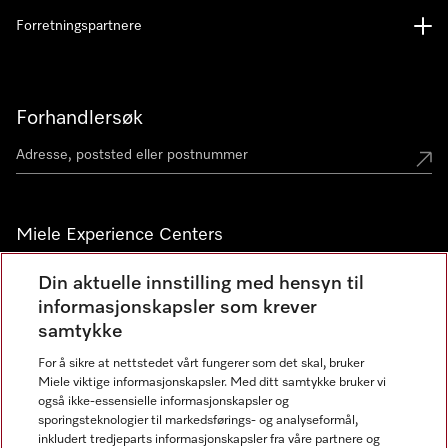
Forretningspartnere
Forhandlersøk
Miele Experience Centers
Miele Experience Center Nesbru
Din aktuelle innstilling med hensyn til
informasjonskapsler som krever
Miele Outlet Nesbru
samtykke
For å sikre at nettstedet vårt fungerer som det skal, bruker
Nyhetsbrev
Miele viktige informasjonskapsler. Med ditt samtykke bruker vi
også ikke-essensielle informasjonskapsler og
sporingsteknologier til markedsførings- og analyseformål,
inkludert tredjeparts informasjonskapsler fra våre partnere og