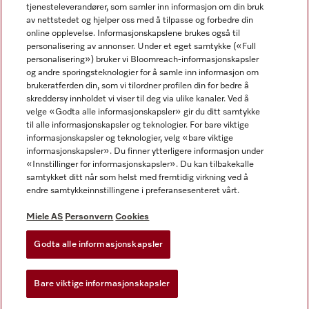
tjenesteleverandører, som samler inn informasjon om din bruk
av nettstedet og hjelper oss med å tilpasse og forbedre din
online opplevelse. Informasjonskapslene brukes også til
personalisering av annonser. Under et eget samtykke («Full
personalisering») bruker vi Bloomreach-informasjonskapsler
og andre sporingsteknologier for å samle inn informasjon om
Miele på Facebook
Miele på Youtube
Miele på Instagram
brukeratferden din, som vi tilordner profilen din for bedre å
skreddersy innholdet vi viser til deg via ulike kanaler. Ved å
velge «Godta alle informasjonskapsler» gir du ditt samtykke
til alle informasjonskapsler og teknologier. For bare viktige
informasjonskapsler og teknologier, velg «bare viktige
informasjonskapsler». Du finner ytterligere informasjon under
Miele AS
«Innstillinger for informasjonskapsler». Du kan tilbakekalle
samtykket ditt når som helst med fremtidig virkning ved å
Vilkår og betingelser
endre samtykkeinnstillingene i preferansesenteret vårt.
Personvern
Vilkår for bruk
Miele AS
Personvern
Cookies
Åpenhetsloven
Godta alle informasjonskapsler
Miele tilgjengelighetserklæring
Lov om digitale tjenester
Bare viktige informasjonskapsler
Innstillinger for informasjonskapsler