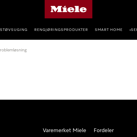
Mieles hjemmeside
STØVSUGING
RENGJØRINGSPRODUKTER
SMART HOME
SE
•
roblemløsning
Varemerket Miele
Fordeler