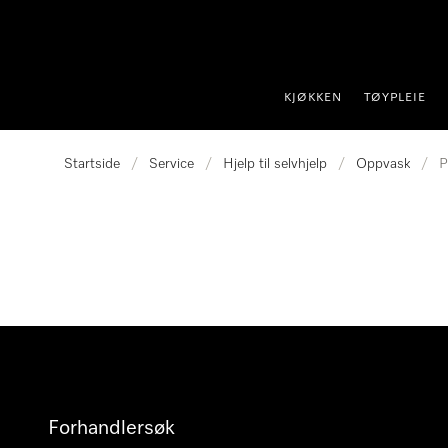
 til innhold
KJØKKEN
TØYPLEIE
Startside
/
Service
/
Hjelp til selvhjelp
/
Oppvask
/
P
Forhandlersøk