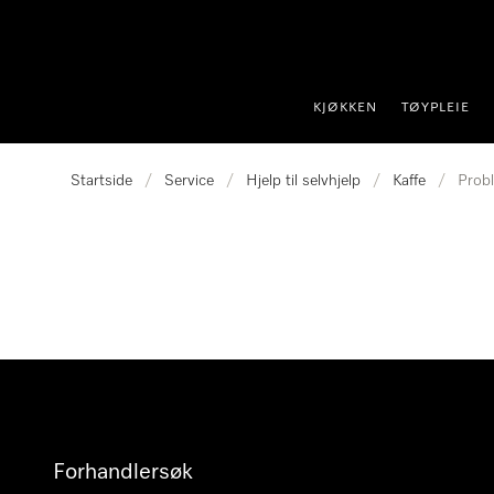
 til innhold
KJØKKEN
TØYPLEIE
Startside
/
Service
/
Hjelp til selvhjelp
/
Kaffe
/
Prob
Forhandlersøk