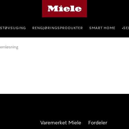
Mieles hjemmeside
STØVSUGING
RENGJØRINGSPRODUKTER
SMART HOME
SE
•
lemløsning
Varemerket Miele
Fordeler