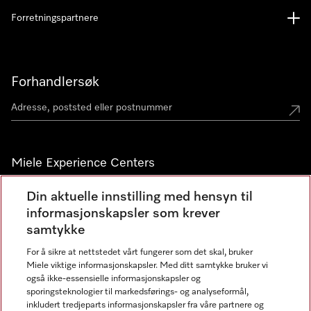
Forretningspartnere
Forhandlersøk
Miele Experience Centers
Miele Experience Center Nesbru
Din aktuelle innstilling med hensyn til
informasjonskapsler som krever
Miele Outlet Nesbru
samtykke
For å sikre at nettstedet vårt fungerer som det skal, bruker
Nyhetsbrev
Miele viktige informasjonskapsler. Med ditt samtykke bruker vi
også ikke-essensielle informasjonskapsler og
sporingsteknologier til markedsførings- og analyseformål,
inkludert tredjeparts informasjonskapsler fra våre partnere og