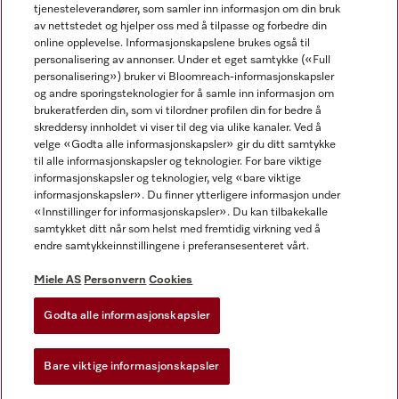
tjenesteleverandører, som samler inn informasjon om din bruk
av nettstedet og hjelper oss med å tilpasse og forbedre din
online opplevelse. Informasjonskapslene brukes også til
personalisering av annonser. Under et eget samtykke («Full
personalisering») bruker vi Bloomreach-informasjonskapsler
og andre sporingsteknologier for å samle inn informasjon om
Miele på Facebook
Miele på Youtube
Miele på Instagram
brukeratferden din, som vi tilordner profilen din for bedre å
skreddersy innholdet vi viser til deg via ulike kanaler. Ved å
velge «Godta alle informasjonskapsler» gir du ditt samtykke
til alle informasjonskapsler og teknologier. For bare viktige
informasjonskapsler og teknologier, velg «bare viktige
informasjonskapsler». Du finner ytterligere informasjon under
Miele AS
«Innstillinger for informasjonskapsler». Du kan tilbakekalle
samtykket ditt når som helst med fremtidig virkning ved å
Vilkår og betingelser
endre samtykkeinnstillingene i preferansesenteret vårt.
Personvern
Vilkår for bruk
Miele AS
Personvern
Cookies
Åpenhetsloven
Godta alle informasjonskapsler
Miele tilgjengelighetserklæring
Lov om digitale tjenester
Bare viktige informasjonskapsler
Innstillinger for informasjonskapsler