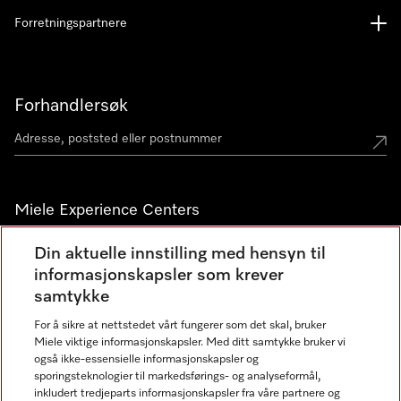
Forretningspartnere
Forhandlersøk
Miele Experience Centers
Miele Experience Center Nesbru
Din aktuelle innstilling med hensyn til
informasjonskapsler som krever
Miele Outlet Nesbru
samtykke
For å sikre at nettstedet vårt fungerer som det skal, bruker
Nyhetsbrev
Miele viktige informasjonskapsler. Med ditt samtykke bruker vi
også ikke-essensielle informasjonskapsler og
sporingsteknologier til markedsførings- og analyseformål,
inkludert tredjeparts informasjonskapsler fra våre partnere og