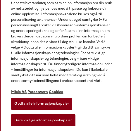
tjenesteleverandører, som samler inn informasjon om din bruk
av nettstedet og hjelper oss med å tilpasse og forbedre din
online opplevelse. Informasjonskapslene brukes også til
personalisering av annonser. Under et eget samtykke («Full
personalisering») bruker vi Bloomreach-informasjonskapsler
og andre sporingsteknologier for å samle inn informasjon om
Miele på Facebook
Miele på Youtube
Miele på Instagram
brukeratferden din, som vi tilordner profilen din for bedre å
skreddersy innholdet vi viser til deg via ulike kanaler. Ved å
velge «Godta alle informasjonskapsler» gir du ditt samtykke
til alle informasjonskapsler og teknologier. For bare viktige
informasjonskapsler og teknologier, velg «bare viktige
informasjonskapsler». Du finner ytterligere informasjon under
Miele AS
«Innstillinger for informasjonskapsler». Du kan tilbakekalle
samtykket ditt når som helst med fremtidig virkning ved å
Vilkår og betingelser
endre samtykkeinnstillingene i preferansesenteret vårt.
Personvern
Vilkår for bruk
Miele AS
Personvern
Cookies
Åpenhetsloven
Godta alle informasjonskapsler
Miele tilgjengelighetserklæring
Lov om digitale tjenester
Bare viktige informasjonskapsler
Innstillinger for informasjonskapsler