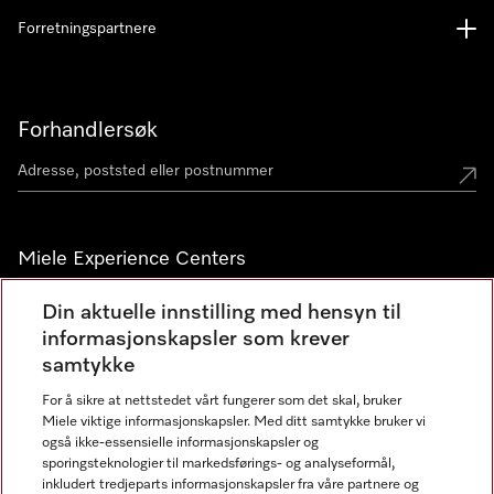
Forretningspartnere
Forhandlersøk
Miele Experience Centers
Miele Experience Center Nesbru
Din aktuelle innstilling med hensyn til
informasjonskapsler som krever
Miele Outlet Nesbru
samtykke
For å sikre at nettstedet vårt fungerer som det skal, bruker
Nyhetsbrev
Miele viktige informasjonskapsler. Med ditt samtykke bruker vi
også ikke-essensielle informasjonskapsler og
sporingsteknologier til markedsførings- og analyseformål,
inkludert tredjeparts informasjonskapsler fra våre partnere og