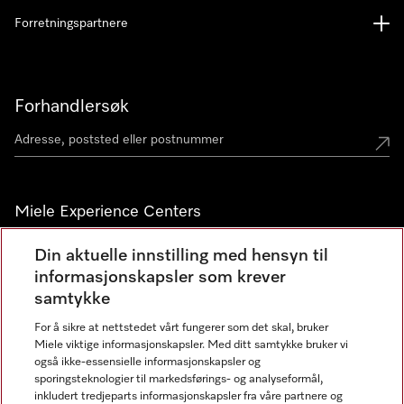
Forretningspartnere
Forhandlersøk
Miele Experience Centers
Miele Experience Center Nesbru
Din aktuelle innstilling med hensyn til
informasjonskapsler som krever
Miele Outlet Nesbru
samtykke
For å sikre at nettstedet vårt fungerer som det skal, bruker
Nyhetsbrev
Miele viktige informasjonskapsler. Med ditt samtykke bruker vi
også ikke-essensielle informasjonskapsler og
sporingsteknologier til markedsførings- og analyseformål,
inkludert tredjeparts informasjonskapsler fra våre partnere og