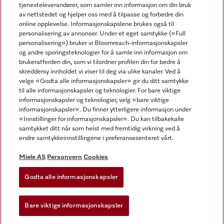
tjenesteleverandører, som samler inn informasjon om din bruk
av nettstedet og hjelper oss med å tilpasse og forbedre din
online opplevelse. Informasjonskapslene brukes også til
personalisering av annonser. Under et eget samtykke («Full
personalisering») bruker vi Bloomreach-informasjonskapsler
og andre sporingsteknologier for å samle inn informasjon om
Miele på Facebook
Miele på Youtube
Miele på Instagram
brukeratferden din, som vi tilordner profilen din for bedre å
skreddersy innholdet vi viser til deg via ulike kanaler. Ved å
velge «Godta alle informasjonskapsler» gir du ditt samtykke
til alle informasjonskapsler og teknologier. For bare viktige
informasjonskapsler og teknologier, velg «bare viktige
informasjonskapsler». Du finner ytterligere informasjon under
Miele AS
«Innstillinger for informasjonskapsler». Du kan tilbakekalle
samtykket ditt når som helst med fremtidig virkning ved å
Vilkår og betingelser
endre samtykkeinnstillingene i preferansesenteret vårt.
Personvern
Vilkår for bruk
Miele AS
Personvern
Cookies
Åpenhetsloven
Godta alle informasjonskapsler
Miele tilgjengelighetserklæring
Lov om digitale tjenester
Bare viktige informasjonskapsler
Innstillinger for informasjonskapsler