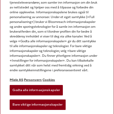
tjenesteleverandører, som samler inn informasjon om din bruk
av nettstedet og hjelper oss med å tilpasse og forbedre din
online opplevelse. Informasjonskapslene brukes også til
personalisering av annonser. Under et eget samtykke («Full
personalisering») bruker vi Bloomreach-informasjonskapsler
og andre sporingsteknologier for å samle inn informasjon om
Miele på Facebook
Miele på Youtube
Miele på Instagram
brukeratferden din, som vi tilordner profilen din for bedre å
skreddersy innholdet vi viser til deg via ulike kanaler. Ved å
velge «Godta alle informasjonskapsler» gir du ditt samtykke
til alle informasjonskapsler og teknologier. For bare viktige
informasjonskapsler og teknologier, velg «bare viktige
informasjonskapsler». Du finner ytterligere informasjon under
Miele AS
«Innstillinger for informasjonskapsler». Du kan tilbakekalle
samtykket ditt når som helst med fremtidig virkning ved å
Vilkår og betingelser
endre samtykkeinnstillingene i preferansesenteret vårt.
Personvern
Vilkår for bruk
Miele AS
Personvern
Cookies
Åpenhetsloven
Godta alle informasjonskapsler
Miele tilgjengelighetserklæring
Lov om digitale tjenester
Bare viktige informasjonskapsler
Innstillinger for informasjonskapsler