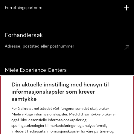
Forretningspartnere
Forhandlersøk
Miele Experience Centers
Miele Experience Center Nesbru
Din aktuelle innstilling med hensyn til
informasjonskapsler som krever
Miele Outlet Nesbru
samtykke
For å sikre at nettstedet vårt fungerer som det skal, bruker
Nyhetsbrev
Miele viktige informasjonskapsler. Med ditt samtykke bruker vi
også ikke-essensielle informasjonskapsler og
sporingsteknologier til markedsførings- og analyseformål,
inkludert tredjeparts informasjonskapsler fra våre partnere og