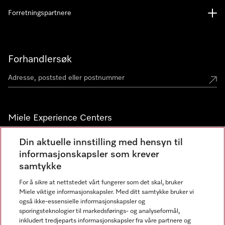
Forretningspartnere
Forhandlersøk
Miele Experience Centers
Miele Experience Center Nesbru
Din aktuelle innstilling med hensyn til
informasjonskapsler som krever
Miele Outlet Nesbru
samtykke
For å sikre at nettstedet vårt fungerer som det skal, bruker
Nyhetsbrev
Miele viktige informasjonskapsler. Med ditt samtykke bruker vi
også ikke-essensielle informasjonskapsler og
sporingsteknologier til markedsførings- og analyseformål,
inkludert tredjeparts informasjonskapsler fra våre partnere og