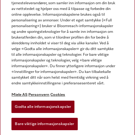
tjenesteleverandører, som samler inn informasjon om din bruk
av nettstedet og hjelper oss med å tilpasse og forbedre din
online opplevelse. Informasjonskapslene brukes også til
personalisering av annonser. Under et eget samtykke («Full
personalisering») bruker vi Bloomreach-informasjonskapsler
og andre sporingsteknologier for å samle inn informasjon om
Miele på Facebook
Miele på Youtube
Miele på Instagram
brukeratferden din, som vi tilordner profilen din for bedre å
skreddersy innholdet vi viser til deg via ulike kanaler. Ved å
velge «Godta alle informasjonskapsler» gir du ditt samtykke
til alle informasjonskapsler og teknologier. For bare viktige
informasjonskapsler og teknologier, velg «bare viktige
informasjonskapsler». Du finner ytterligere informasjon under
Miele AS
«Innstillinger for informasjonskapsler». Du kan tilbakekalle
samtykket ditt når som helst med fremtidig virkning ved å
Vilkår og betingelser
endre samtykkeinnstillingene i preferansesenteret vårt.
Personvern
Vilkår for bruk
Miele AS
Personvern
Cookies
Åpenhetsloven
Godta alle informasjonskapsler
Miele tilgjengelighetserklæring
Lov om digitale tjenester
Bare viktige informasjonskapsler
Innstillinger for informasjonskapsler