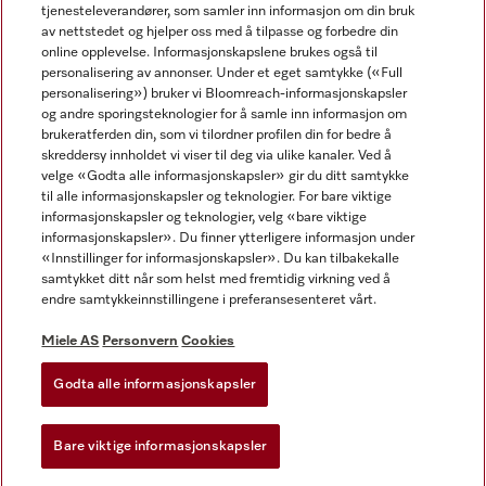
tjenesteleverandører, som samler inn informasjon om din bruk
av nettstedet og hjelper oss med å tilpasse og forbedre din
online opplevelse. Informasjonskapslene brukes også til
personalisering av annonser. Under et eget samtykke («Full
personalisering») bruker vi Bloomreach-informasjonskapsler
og andre sporingsteknologier for å samle inn informasjon om
Miele på Facebook
Miele på Youtube
Miele på Instagram
brukeratferden din, som vi tilordner profilen din for bedre å
skreddersy innholdet vi viser til deg via ulike kanaler. Ved å
velge «Godta alle informasjonskapsler» gir du ditt samtykke
til alle informasjonskapsler og teknologier. For bare viktige
informasjonskapsler og teknologier, velg «bare viktige
informasjonskapsler». Du finner ytterligere informasjon under
Miele AS
«Innstillinger for informasjonskapsler». Du kan tilbakekalle
samtykket ditt når som helst med fremtidig virkning ved å
Vilkår og betingelser
endre samtykkeinnstillingene i preferansesenteret vårt.
Personvern
Vilkår for bruk
Miele AS
Personvern
Cookies
Åpenhetsloven
Godta alle informasjonskapsler
Miele tilgjengelighetserklæring
Lov om digitale tjenester
Bare viktige informasjonskapsler
Innstillinger for informasjonskapsler