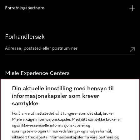
Forretningspartnere
Forhandlersøk
Miele Experience Centers
Miele Experience Center Nesbru
Din aktuelle innstilling med hensyn til
informasjonskapsler som krever
Miele Outlet Nesbru
samtykke
For å sikre at nettstedet vårt fungerer som det skal, bruker
Nyhetsbrev
Miele viktige informasjonskapsler. Med ditt samtykke bruker vi
også ikke-essensielle informasjonskapsler og
sporingsteknologier til markedsførings- og analyseformål,
inkludert tredjeparts informasjonskapsler fra våre partnere og