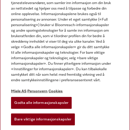
tjenesteleverandører, som samler inn informasjon om din bruk
av nettstedet og hjelper oss med å tilpasse og forbedre din
online opplevelse. Informasjonskapslene brukes også til
personalisering av annonser. Under et eget samtykke («Full
personalisering») bruker vi Bloomreach-informasjonskapsler
og andre sporingsteknologier for å samle inn informasjon om
Miele på Facebook
Miele på Youtube
Miele på Instagram
brukeratferden din, som vi tilordner profilen din for bedre å
skreddersy innholdet vi viser til deg via ulike kanaler. Ved å
velge «Godta alle informasjonskapsler» gir du ditt samtykke
til alle informasjonskapsler og teknologier. For bare viktige
informasjonskapsler og teknologier, velg «bare viktige
informasjonskapsler». Du finner ytterligere informasjon under
Miele AS
«Innstillinger for informasjonskapsler». Du kan tilbakekalle
samtykket ditt når som helst med fremtidig virkning ved å
Vilkår og betingelser
endre samtykkeinnstillingene i preferansesenteret vårt.
Personvern
Vilkår for bruk
Miele AS
Personvern
Cookies
Åpenhetsloven
Godta alle informasjonskapsler
Miele tilgjengelighetserklæring
Lov om digitale tjenester
Bare viktige informasjonskapsler
Innstillinger for informasjonskapsler