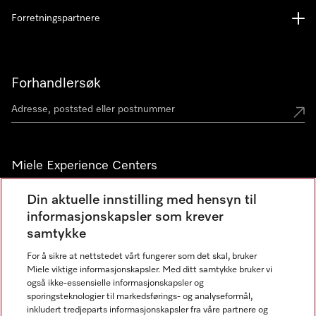
Forretningspartnere
Forhandlersøk
Miele Experience Centers
Miele Experience Center Nesbru
Din aktuelle innstilling med hensyn til
informasjonskapsler som krever
Miele Outlet Nesbru
samtykke
For å sikre at nettstedet vårt fungerer som det skal, bruker
Nyhetsbrev
Miele viktige informasjonskapsler. Med ditt samtykke bruker vi
også ikke-essensielle informasjonskapsler og
sporingsteknologier til markedsførings- og analyseformål,
inkludert tredjeparts informasjonskapsler fra våre partnere og