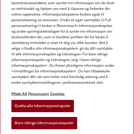
tjenesteleverandører, som samler inn informasjon om din bruk
av nettstedet og hjelper oss med å tilpasse og forbedre din
online opplevelse. Informasjonskapslene brukes også til
personalisering av annonser. Under et eget samtykke («Full
personalisering») bruker vi Bloomreach-informasjonskapsler
og andre sporingsteknologier for å samle inn informasjon om
Miele på Facebook
Miele på Youtube
Miele på Instagram
brukeratferden din, som vi tilordner profilen din for bedre å
skreddersy innholdet vi viser til deg via ulike kanaler. Ved å
velge «Godta alle informasjonskapsler» gir du ditt samtykke
til alle informasjonskapsler og teknologier. For bare viktige
informasjonskapsler og teknologier, velg «bare viktige
informasjonskapsler». Du finner ytterligere informasjon under
Miele AS
«Innstillinger for informasjonskapsler». Du kan tilbakekalle
samtykket ditt når som helst med fremtidig virkning ved å
Vilkår og betingelser
endre samtykkeinnstillingene i preferansesenteret vårt.
Personvern
Vilkår for bruk
Miele AS
Personvern
Cookies
Åpenhetsloven
Godta alle informasjonskapsler
Miele tilgjengelighetserklæring
Lov om digitale tjenester
Bare viktige informasjonskapsler
Innstillinger for informasjonskapsler