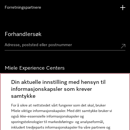
Forretningspartnere
Forhandlersøk
Miele Experience Centers
Miele Experience Center Nesbru
Din aktuelle innstilling med hensyn til
informasjonskapsler som krever
Miele Outlet Nesbru
samtykke
For å sikre at nettstedet vårt fungerer som det skal, bruker
Nyhetsbrev
Miele viktige informasjonskapsler. Med ditt samtykke bruker vi
også ikke-essensielle informasjonskapsler og
sporingsteknologier til markedsførings- og analyseformål,
inkludert tredjeparts informasjonskapsler fra våre partnere og