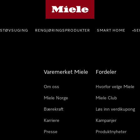
Mieles hjemmeside
STØVSUGING
RENGJØRINGSPRODUKTER
SMART HOME
SE
•
Varemerket Miele
Fordeler
Om oss
Hvorfor velge Miele
Miele Norge
Miele Club
Bærekraft
Løs inn verdikupong
Karriere
Kampanjer
Presse
Produktnyheter