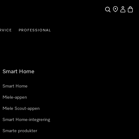
Søk
Finn en forha
Min Kont
Handl
RVICE
PROFESSIONAL
Smart Home
Smart Home
Miele-appen
Miele Scout-appen
Smart Home-integrering
Smarte produkter