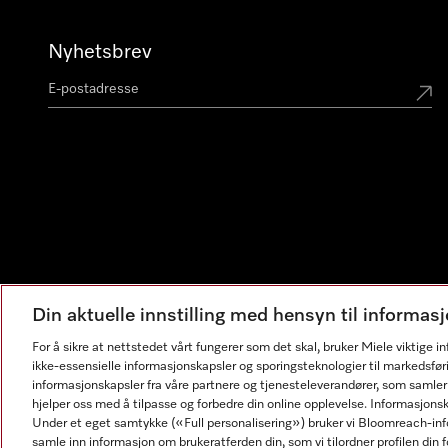
Nyhetsbrev
Din aktuelle innstilling med hensyn til informa
For å sikre at nettstedet vårt fungerer som det skal, bruker Miele viktige 
ikke-essensielle informasjonskapsler og sporingsteknologier til markedsfør
informasjonskapsler fra våre partnere og tjenesteleverandører, som samler
hjelper oss med å tilpasse og forbedre din online opplevelse. Informasjons
Under et eget samtykke («Full personalisering») bruker vi Bloomreach-inf
samle inn informasjon om brukeratferden din, som vi tilordner profilen din fo