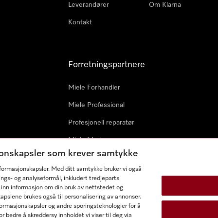
Leverandører
Om Klarna
Kontakt
Forretningspartnere
Miele Forhandler
Miele Professional
Profesjonell reparatør
Miele Marine
sjonskapsler som krever samtykke
Arkitekter & byggherrer
informasjonskapsler. Med ditt samtykke bruker vi også
ings- og analyseformål, inkludert tredjeparts
 inn informasjon om din bruk av nettstedet og
kapslene brukes også til personalisering av annonser.
ormasjonskapsler og andre sporingsteknologier for å
r bedre å skreddersy innholdet vi viser til deg via