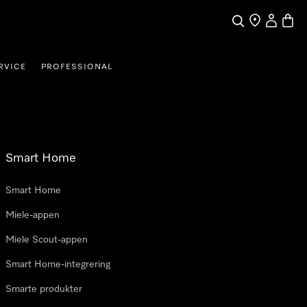
Søk
Finn en forha
Min Kont
Handl
RVICE
PROFESSIONAL
Smart Home
Smart Home
Miele-appen
Miele Scout-appen
Smart Home-integrering
Smarte produkter