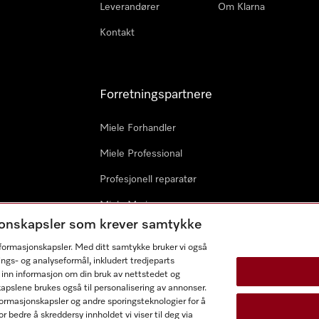
Leverandører
Om Klarna
Kontakt
Forretningspartnere
Miele Forhandler
Miele Professional
Profesjonell reparatør
Miele Marine
sjonskapsler som krever samtykke
Arkitekter & byggherrer
informasjonskapsler. Med ditt samtykke bruker vi også
ings- og analyseformål, inkludert tredjeparts
 inn informasjon om din bruk av nettstedet og
kapslene brukes også til personalisering av annonser.
ormasjonskapsler og andre sporingsteknologier for å
r bedre å skreddersy innholdet vi viser til deg via