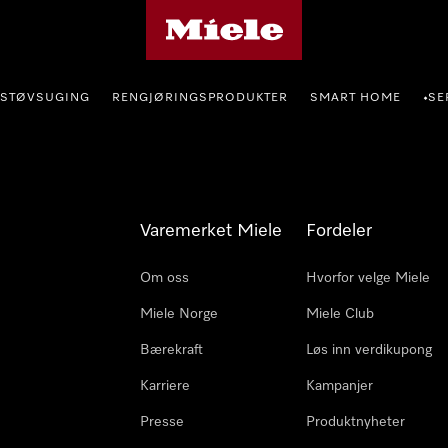
Mieles hjemmeside
STØVSUGING
RENGJØRINGSPRODUKTER
SMART HOME
SE
•
Varemerket Miele
Fordeler
Om oss
Hvorfor velge Miele
Miele Norge
Miele Club
Bærekraft
Løs inn verdikupong
Karriere
Kampanjer
Presse
Produktnyheter