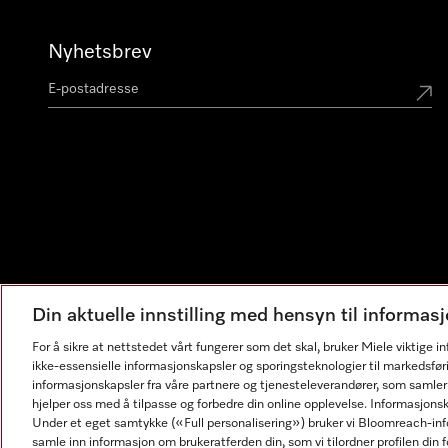
Nyhetsbrev
Din aktuelle innstilling med hensyn til informa
For å sikre at nettstedet vårt fungerer som det skal, bruker Miele viktige 
ikke-essensielle informasjonskapsler og sporingsteknologier til markedsfør
informasjonskapsler fra våre partnere og tjenesteleverandører, som samler
hjelper oss med å tilpasse og forbedre din online opplevelse. Informasjons
Under et eget samtykke («Full personalisering») bruker vi Bloomreach-inf
samle inn informasjon om brukeratferden din, som vi tilordner profilen din fo