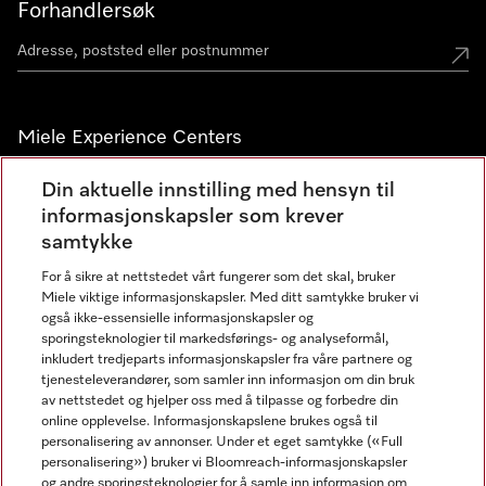
Forhandlersøk
Miele Experience Centers
Miele Experience Center Nesbru
Din aktuelle innstilling med hensyn til
informasjonskapsler som krever
Miele Outlet Nesbru
samtykke
For å sikre at nettstedet vårt fungerer som det skal, bruker
Nyhetsbrev
Miele viktige informasjonskapsler. Med ditt samtykke bruker vi
også ikke-essensielle informasjonskapsler og
sporingsteknologier til markedsførings- og analyseformål,
inkludert tredjeparts informasjonskapsler fra våre partnere og
tjenesteleverandører, som samler inn informasjon om din bruk
av nettstedet og hjelper oss med å tilpasse og forbedre din
online opplevelse. Informasjonskapslene brukes også til
personalisering av annonser. Under et eget samtykke («Full
personalisering») bruker vi Bloomreach-informasjonskapsler
og andre sporingsteknologier for å samle inn informasjon om