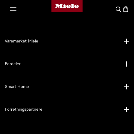
Mieles hjemmeside
 til innhold
Søk
Handl
Varemerket Miele
Fordeler
Smart Home
Forretningspartnere