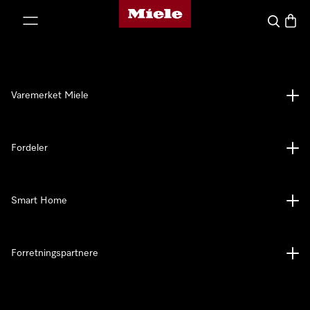
Mieles hjemmeside
 til innhold
Søk
Handl
Varemerket Miele
Fordeler
Smart Home
Forretningspartnere