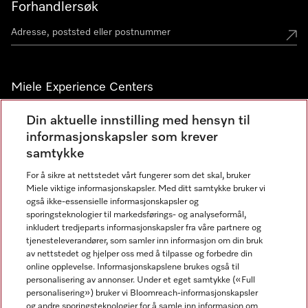
Forhandlersøk
Miele Experience Centers
Miele Experience Center Nesbru
Din aktuelle innstilling med hensyn til
informasjonskapsler som krever
Miele Outlet Nesbru
samtykke
For å sikre at nettstedet vårt fungerer som det skal, bruker
Nyhetsbrev
Miele viktige informasjonskapsler. Med ditt samtykke bruker vi
også ikke-essensielle informasjonskapsler og
sporingsteknologier til markedsførings- og analyseformål,
inkludert tredjeparts informasjonskapsler fra våre partnere og
tjenesteleverandører, som samler inn informasjon om din bruk
av nettstedet og hjelper oss med å tilpasse og forbedre din
online opplevelse. Informasjonskapslene brukes også til
personalisering av annonser. Under et eget samtykke («Full
personalisering») bruker vi Bloomreach-informasjonskapsler
og andre sporingsteknologier for å samle inn informasjon om