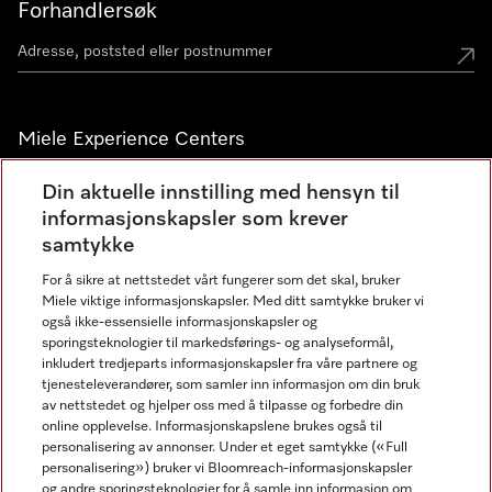
Forhandlersøk
Miele Experience Centers
Miele Experience Center Nesbru
Din aktuelle innstilling med hensyn til
informasjonskapsler som krever
Miele Outlet Nesbru
samtykke
For å sikre at nettstedet vårt fungerer som det skal, bruker
Nyhetsbrev
Miele viktige informasjonskapsler. Med ditt samtykke bruker vi
også ikke-essensielle informasjonskapsler og
sporingsteknologier til markedsførings- og analyseformål,
inkludert tredjeparts informasjonskapsler fra våre partnere og
tjenesteleverandører, som samler inn informasjon om din bruk
av nettstedet og hjelper oss med å tilpasse og forbedre din
online opplevelse. Informasjonskapslene brukes også til
personalisering av annonser. Under et eget samtykke («Full
personalisering») bruker vi Bloomreach-informasjonskapsler
og andre sporingsteknologier for å samle inn informasjon om