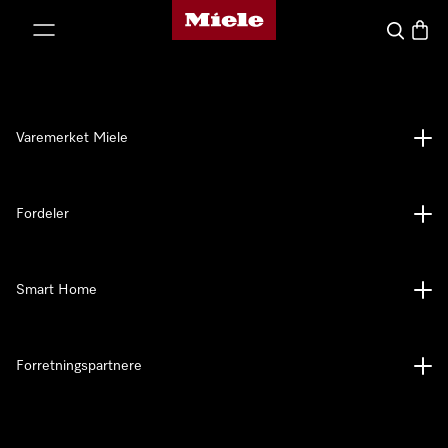
Mieles hjemmeside
 til innhold
Søk
Handl
Varemerket Miele
Fordeler
Smart Home
Forretningspartnere