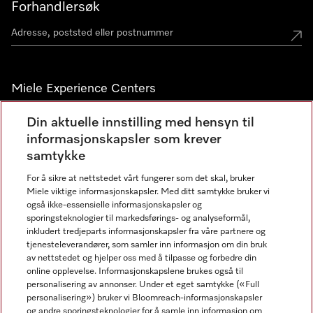
Forhandlersøk
Miele Experience Centers
Miele Experience Center Nesbru
Din aktuelle innstilling med hensyn til
informasjonskapsler som krever
Miele Outlet Nesbru
samtykke
For å sikre at nettstedet vårt fungerer som det skal, bruker
Nyhetsbrev
Miele viktige informasjonskapsler. Med ditt samtykke bruker vi
også ikke-essensielle informasjonskapsler og
sporingsteknologier til markedsførings- og analyseformål,
inkludert tredjeparts informasjonskapsler fra våre partnere og
tjenesteleverandører, som samler inn informasjon om din bruk
av nettstedet og hjelper oss med å tilpasse og forbedre din
online opplevelse. Informasjonskapslene brukes også til
personalisering av annonser. Under et eget samtykke («Full
personalisering») bruker vi Bloomreach-informasjonskapsler
og andre sporingsteknologier for å samle inn informasjon om