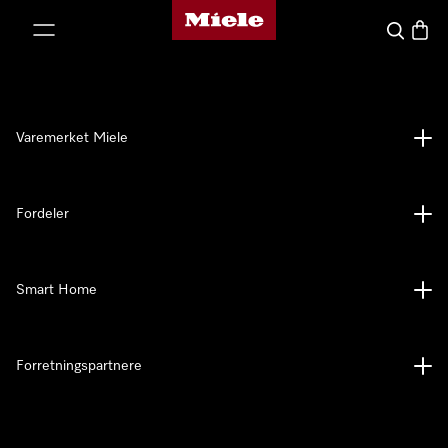
Mieles hjemmeside
 til innhold
Søk
Handl
Varemerket Miele
Fordeler
Smart Home
Forretningspartnere