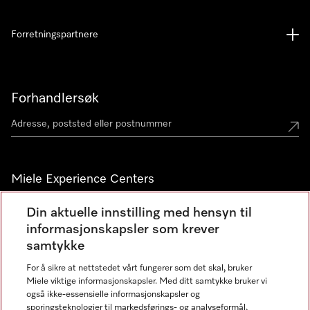
Forretningspartnere
Forhandlersøk
Miele Experience Centers
Miele Experience Center Nesbru
Din aktuelle innstilling med hensyn til
informasjonskapsler som krever
Miele Outlet Nesbru
samtykke
For å sikre at nettstedet vårt fungerer som det skal, bruker
Nyhetsbrev
Miele viktige informasjonskapsler. Med ditt samtykke bruker vi
også ikke-essensielle informasjonskapsler og
sporingsteknologier til markedsførings- og analyseformål,