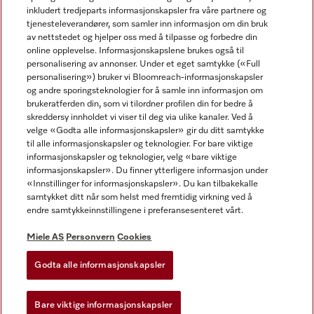
inkludert tredjeparts informasjonskapsler fra våre partnere og
tjenesteleverandører, som samler inn informasjon om din bruk
av nettstedet og hjelper oss med å tilpasse og forbedre din
online opplevelse. Informasjonskapslene brukes også til
personalisering av annonser. Under et eget samtykke («Full
personalisering») bruker vi Bloomreach-informasjonskapsler
og andre sporingsteknologier for å samle inn informasjon om
Miele på Facebook
Miele på Youtube
Miele på Instagram
brukeratferden din, som vi tilordner profilen din for bedre å
skreddersy innholdet vi viser til deg via ulike kanaler. Ved å
velge «Godta alle informasjonskapsler» gir du ditt samtykke
til alle informasjonskapsler og teknologier. For bare viktige
informasjonskapsler og teknologier, velg «bare viktige
informasjonskapsler». Du finner ytterligere informasjon under
Miele AS
«Innstillinger for informasjonskapsler». Du kan tilbakekalle
samtykket ditt når som helst med fremtidig virkning ved å
Vilkår og betingelser
endre samtykkeinnstillingene i preferansesenteret vårt.
Personvern
Vilkår for bruk
Miele AS
Personvern
Cookies
Åpenhetsloven
Godta alle informasjonskapsler
Miele tilgjengelighetserklæring
Lov om digitale tjenester
Bare viktige informasjonskapsler