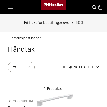
Mieles hjemmeside
 til innhold
Søk
Handl
Fri frakt for bestillinger over kr 500
Installasjonstilbehør
Håndtak
FILTER
TILGJENGELIGHET
4
Produkter
DS 7000 PURELINE