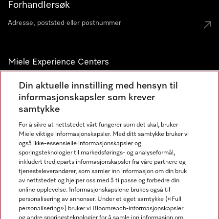
Forhandlersøk
Miele Experience Centers
Miele Experience Center Nesbru
Din aktuelle innstilling med hensyn til
informasjonskapsler som krever
Miele Outlet Nesbru
samtykke
For å sikre at nettstedet vårt fungerer som det skal, bruker
Nyhetsbrev
Miele viktige informasjonskapsler. Med ditt samtykke bruker vi
også ikke-essensielle informasjonskapsler og
sporingsteknologier til markedsførings- og analyseformål,
inkludert tredjeparts informasjonskapsler fra våre partnere og
tjenesteleverandører, som samler inn informasjon om din bruk
av nettstedet og hjelper oss med å tilpasse og forbedre din
online opplevelse. Informasjonskapslene brukes også til
personalisering av annonser. Under et eget samtykke («Full
personalisering») bruker vi Bloomreach-informasjonskapsler
og andre sporingsteknologier for å samle inn informasjon om