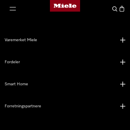
Mieles hjemmeside
 til innhold
Søk
Handl
Varemerket Miele
Fordeler
Smart Home
Forretningspartnere