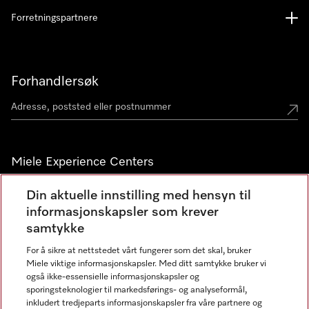
Forretningspartnere
Forhandlersøk
Miele Experience Centers
Miele Experience Center Nesbru
Din aktuelle innstilling med hensyn til
informasjonskapsler som krever
Miele Outlet Nesbru
samtykke
For å sikre at nettstedet vårt fungerer som det skal, bruker
Nyhetsbrev
Miele viktige informasjonskapsler. Med ditt samtykke bruker vi
også ikke-essensielle informasjonskapsler og
sporingsteknologier til markedsførings- og analyseformål,
inkludert tredjeparts informasjonskapsler fra våre partnere og