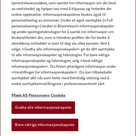
tjenesteleverandører, som samler inn informasjon om din bruk
av nettstedet og hjelper oss med å tilpasse og forbedre din
online opplevelse. Informasjonskapslene brukes også til
personalisering av annonser. Under et eget samtykke («Full
personalisering») bruker vi Bloomreach-informasjonskapsler
og andre sporingsteknologier for å samle inn informasjon om
Miele på Facebook
Miele på Youtube
Miele på Instagram
brukeratferden din, som vi tilordner profilen din for bedre å
skreddersy innholdet vi viser til deg via ulike kanaler. Ved å
velge «Godta alle informasjonskapsler» gir du ditt samtykke
til alle informasjonskapsler og teknologier. For bare viktige
informasjonskapsler og teknologier, velg «bare viktige
informasjonskapsler». Du finner ytterligere informasjon under
Miele AS
«Innstillinger for informasjonskapsler». Du kan tilbakekalle
samtykket ditt når som helst med fremtidig virkning ved å
Vilkår og betingelser
endre samtykkeinnstillingene i preferansesenteret vårt.
Personvern
Vilkår for bruk
Miele AS
Personvern
Cookies
Åpenhetsloven
Godta alle informasjonskapsler
Miele tilgjengelighetserklæring
Lov om digitale tjenester
Bare viktige informasjonskapsler
Innstillinger for informasjonskapsler