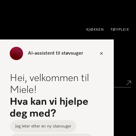
 til innhold
KJØKKEN
TØYPLEIE
AI-assistent til støvsuger
Forhandlersøk
Hei, velkommen til
Miele!
Hva kan vi hjelpe
Miele Experience Centers
deg med?
Miele Experience Center Nesbru
Jeg leter etter en ny støvsuger
Miele Outlet Nesbru