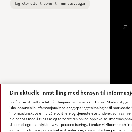
Jeg leter etter tilbehør til min støvsuger
Nyhetsbrev
Din aktuelle innstilling med hensyn til informa
For å sikre at nettstedet vårt fungerer som det skal, bruker Miele viktige 
ikke-essensielle informasjonskapsler og sporingsteknologier til markedsfør
informasjonskapsler fra våre partnere og tjenesteleverandører, som samler
hjelper oss med å tilpasse og forbedre din online opplevelse. Informasjons
Under et eget samtykke («Full personalisering») bruker vi Bloomreach-inf
Svarene genereres av AI. Vår assistent kan hjelpe deg med
samle inn informasjon om brukeratferden din, som vi tilordner profilen din fo