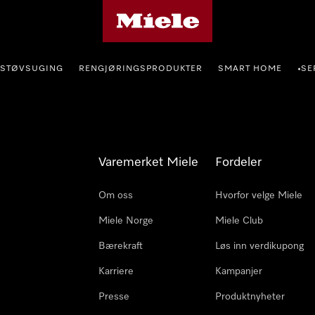
Mieles hjemmeside
STØVSUGING
RENGJØRINGSPRODUKTER
SMART HOME
SE
•
Varemerket Miele
Fordeler
Om oss
Hvorfor velge Miele
Miele Norge
Miele Club
Bærekraft
Løs inn verdikupong
Karriere
Kampanjer
Presse
Produktnyheter