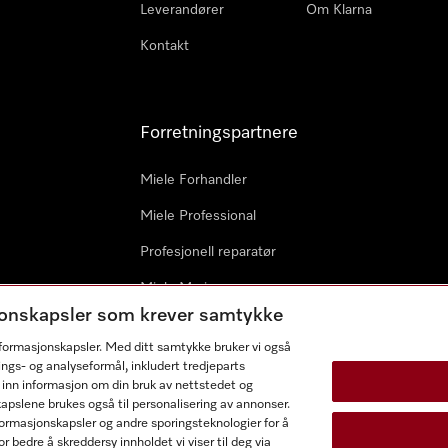
Leverandører
Om Klarna
Kontakt
Forretningspartnere
Miele Forhandler
Miele Professional
Profesjonell reparatør
Miele Marine
sjonskapsler som krever samtykke
Arkitekter & byggherrer
informasjonskapsler. Med ditt samtykke bruker vi også
ings- og analyseformål, inkludert tredjeparts
 inn informasjon om din bruk av nettstedet og
kapslene brukes også til personalisering av annonser.
ormasjonskapsler og andre sporingsteknologier for å
r bedre å skreddersy innholdet vi viser til deg via