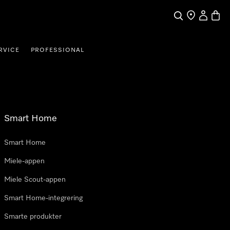
Søk
Finn en forha
Min Kont
Handl
RVICE
PROFESSIONAL
Smart Home
Smart Home
Miele-appen
Miele Scout-appen
Smart Home-integrering
Smarte produkter