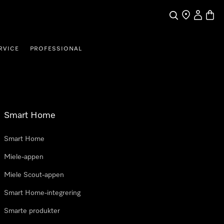
Søk
Finn en forha
Min Kont
Handl
RVICE
PROFESSIONAL
Smart Home
Smart Home
Miele-appen
Miele Scout-appen
Smart Home-integrering
Smarte produkter