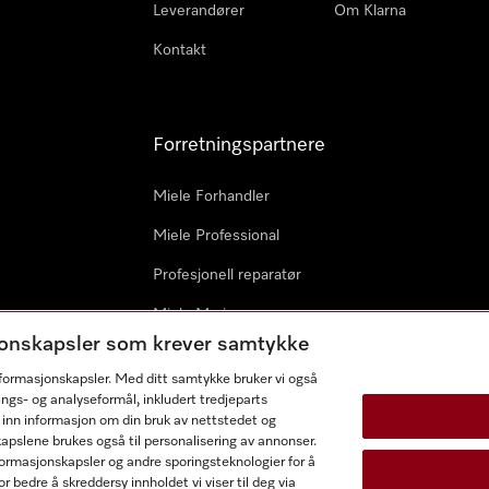
Leverandører
Om Klarna
Kontakt
Forretningspartnere
Miele Forhandler
Miele Professional
Profesjonell reparatør
Miele Marine
sjonskapsler som krever samtykke
Arkitekter & byggherrer
informasjonskapsler. Med ditt samtykke bruker vi også
ings- og analyseformål, inkludert tredjeparts
 inn informasjon om din bruk av nettstedet og
kapslene brukes også til personalisering av annonser.
ormasjonskapsler og andre sporingsteknologier for å
r bedre å skreddersy innholdet vi viser til deg via