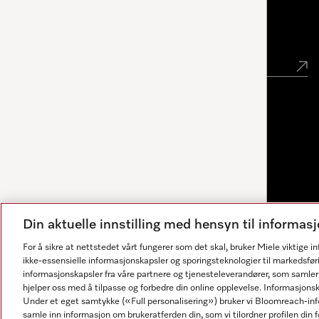
Nyhetsbrev
Din aktuelle innstilling med hensyn til informa
For å sikre at nettstedet vårt fungerer som det skal, bruker Miele viktige 
ikke-essensielle informasjonskapsler og sporingsteknologier til markedsfør
informasjonskapsler fra våre partnere og tjenesteleverandører, som samler
hjelper oss med å tilpasse og forbedre din online opplevelse. Informasjons
Under et eget samtykke («Full personalisering») bruker vi Bloomreach-inf
Svarene genereres av AI. Vår assistent kan hjelpe deg med
samle inn informasjon om brukeratferden din, som vi tilordner profilen din fo