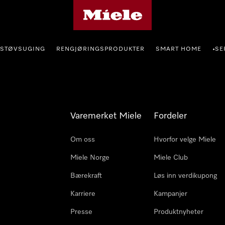
Mieles hjemmeside
STØVSUGING
RENGJØRINGSPRODUKTER
SMART HOME
SE
•
Varemerket Miele
Fordeler
Om oss
Hvorfor velge Miele
Miele Norge
Miele Club
Bærekraft
Løs inn verdikupong
Karriere
Kampanjer
Presse
Produktnyheter