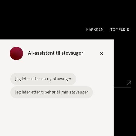
 til innhold
KJØKKEN
TØYPLEIE
AI-assistent til støvsuger
Forhandlersøk
Jeg leter etter en ny støvsuger
Jeg leter etter tilbehør til min støvsuger
Miele Experience Centers
Miele Experience Center Nesbru
Miele Outlet Nesbru